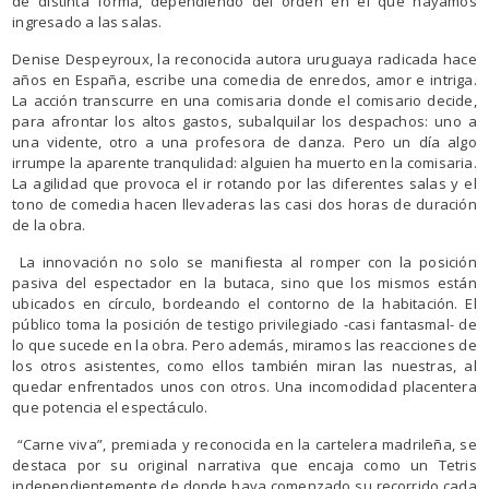
de distinta forma, dependiendo del orden en el que hayamos
ingresado a las salas.
Denise Despeyroux, la reconocida autora uruguaya radicada hace
años en España, escribe una comedia de enredos, amor e intriga.
La acción transcurre en una comisaria donde el comisario decide,
para afrontar los altos gastos, subalquilar los despachos: uno a
una vidente, otro a una profesora de danza. Pero un día algo
irrumpe la aparente tranqulidad: alguien ha muerto en la comisaria.
La agilidad que provoca el ir rotando por las diferentes salas y el
tono de comedia hacen llevaderas las casi dos horas de duración
de la obra.
La innovación no solo se manifiesta al romper con la posición
pasiva del espectador en la butaca, sino que los mismos están
ubicados en círculo, bordeando el contorno de la habitación. El
público toma la posición de testigo privilegiado -casi fantasmal- de
lo que sucede en la obra. Pero además, miramos las reacciones de
los otros asistentes, como ellos también miran las nuestras, al
quedar enfrentados unos con otros. Una incomodidad placentera
que potencia el espectáculo.
“Carne viva”, premiada y reconocida en la cartelera madrileña, se
destaca por su original narrativa que encaja como un Tetris
independientemente de donde haya comenzado su recorrido cada