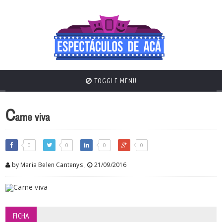
TOGGLE MENU
C
arne viva
0
0
0
0
by Maria Belen Cantenys
,
21/09/2016
FICHA