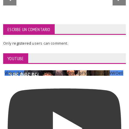
ESCRIBE UN COMENTARIO
Only
registered
users can comment.
YOUTUBE
Vídeo de YouTube UCKqYjiZi7lzy6gqU6pFVFiA_A3EZ9JWWOe0