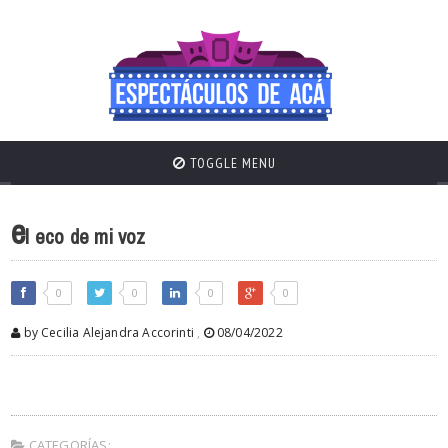
TOGGLE MENU
e
l eco de mi voz
0
0
0
0
by Cecilia Alejandra Accorinti
,
08/04/2022
CATEGORÍAS: