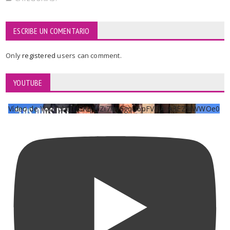
ESCRIBE UN COMENTARIO
Only
registered
users can comment.
YOUTUBE
Vídeo de YouTube UCKqYjiZi7lzy6gqU6pFVFiA_A3EZ9JWWOe0