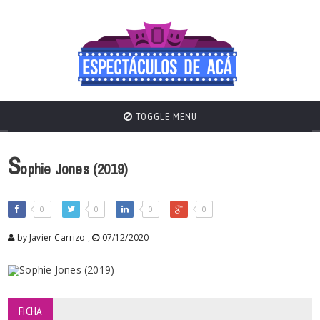
TOGGLE MENU
S
ophie Jones (2019)
0
0
0
0
by Javier Carrizo
,
07/12/2020
FICHA