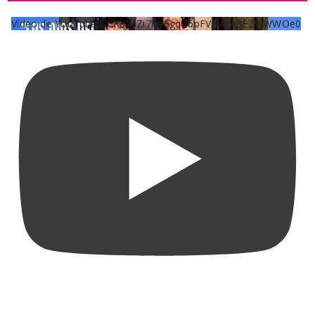
Vídeo de YouTube UCKqYjiZi7lzy6gqU6pFVFiA_A3EZ9JWWOe0