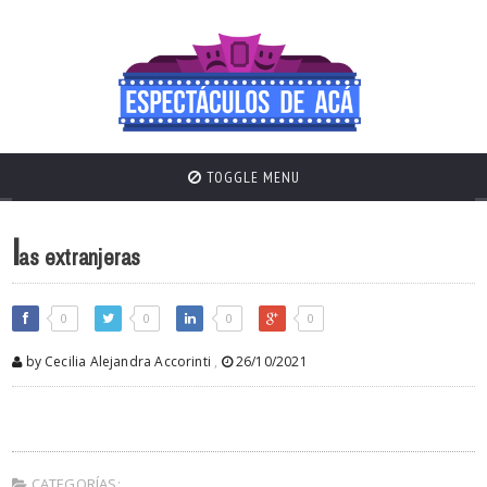
TOGGLE MENU
l
as extranjeras
0
0
0
0
by Cecilia Alejandra Accorinti
,
26/10/2021
CATEGORÍAS: