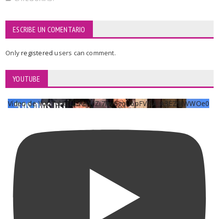
ESCRIBE UN COMENTARIO
Only
registered
users can comment.
YOUTUBE
Vídeo de YouTube UCKqYjiZi7lzy6gqU6pFVFiA_A3EZ9JWWOe0