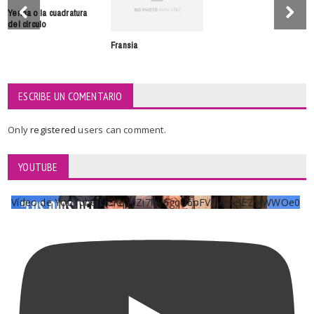
Yerma o la cuadratura
del círculo
Fransia
ESCRIBE UN COMENTARIO
Only
registered
users can comment.
YOUTUBE
Vídeo de YouTube UCKqYjiZi7lzy6gqU6pFVFiA_A3EZ9JWWOe0