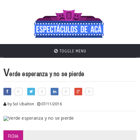
TOGGLE MENU
V
erde esperanza y no se pierde
0
0
0
0
by Sol Ubalton
,
07/11/2016
FICHA