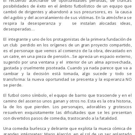
El recuerdo acechante de oportunidades perdidas, de truncas
posibilidades de éxito en el ámbito futbolístico de un equipo que
cambió de dirigentes y abandonó a sus precursores, es la causa
del agobio y del acorralamiento de sus víctimas. En la atmósfera se
respira la desesperanza y se instalan alocadas ideas,
desesperadas…
El integrante y uno de los protagonistas de la primera fundación de
un club perdido en los orígenes de un gran proyecto compartido,
es el personaje que vemos al comienzo de la obra, devastado en
un catre, en una pieza de pensión…Se aprecia un espacio externo,
sugerido por una ventana y el interior de un alma aprovechada,
gastada y cruelmente pisoteada. Cuando ya nada parece que va a
cambiar y la decisión está tomada, algo sucede y todo se
transforma: la nueva oportunidad se presenta y la esperanza NO
se pierde.
El futbol como símbolo, el equipo de barrio que trasciende y en el
camino del ascenso unos ganan y otros no. Esta es la otra historia,
la de los que pierden. Los personajes, adorables y grotescos
resuelven exquisitamente las dificultades que se les presentan
con divertidos pasos de comedia, trastocando a la fatalidad.
Una comedia burlesca y delirante que explota la mueca cómica de
grandes intérpretes: Mario Alarcón, en el rol de un ser aplastado