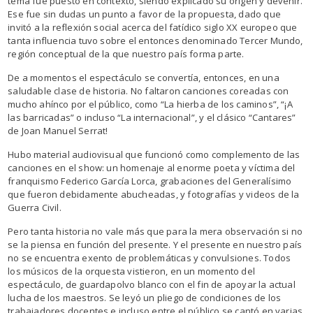
tema fue puesto en contexto, siendo explicado su origen y devenir.
Ese fue sin dudas un punto a favor de la propuesta, dado que
invitó a la reflexión social acerca del fatídico siglo XX europeo que
tanta influencia tuvo sobre el entonces denominado Tercer Mundo,
región conceptual de la que nuestro país forma parte.
De a momentos el espectáculo se convertía, entonces, en una
saludable clase de historia. No faltaron canciones coreadas con
mucho ahínco por el público, como “La hierba de los caminos”, “¡A
las barricadas” o incluso “La internacional”, y el clásico “Cantares”
de Joan Manuel Serrat!
Hubo material audiovisual que funcionó como complemento de las
canciones en el show: un homenaje al enorme poeta y víctima del
franquismo Federico García Lorca, grabaciones del Generalísimo
que fueron debidamente abucheadas, y fotografías y videos de la
Guerra Civil.
Pero tanta historia no vale más que para la mera observación si no
se la piensa en función del presente. Y el presente en nuestro país
no se encuentra exento de problemáticas y convulsiones. Todos
los músicos de la orquesta vistieron, en un momento del
espectáculo, de guardapolvo blanco con el fin de apoyar la actual
lucha de los maestros. Se leyó un pliego de condiciones de los
trabajadores docentes e incluso entre el público se cantó en varias