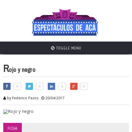
TOGGLE MENU
R
ojo y negro
0
0
0
0
by Federico Pazos
,
20/04/2017
FICHA