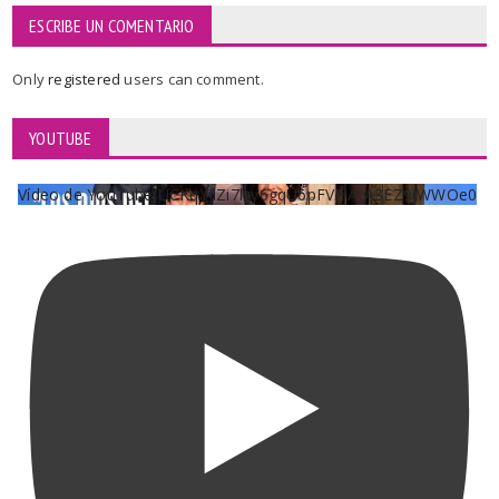
ESCRIBE UN COMENTARIO
Only
registered
users can comment.
YOUTUBE
Vídeo de YouTube UCKqYjiZi7lzy6gqU6pFVFiA_A3EZ9JWWOe0