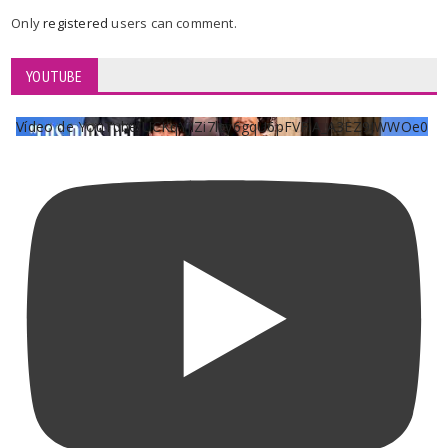
Only
registered
users can comment.
YOUTUBE
Vídeo de YouTube UCKqYjiZi7lzy6gqU6pFVFiA_A3EZ9JWWOe0