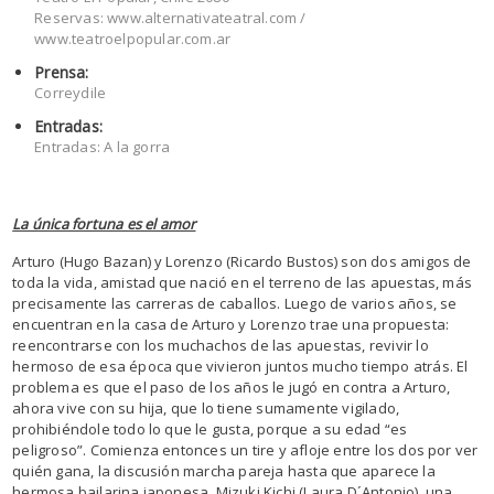
Reservas: www.alternativateatral.com /
www.teatroelpopular.com.ar
Prensa:
Correydile
Entradas:
Entradas: A la gorra
La única fortuna es el amor
Arturo (Hugo Bazan) y Lorenzo (Ricardo Bustos) son dos amigos de
toda la vida, amistad que nació en el terreno de las apuestas, más
precisamente las carreras de caballos. Luego de varios años, se
encuentran en la casa de Arturo y Lorenzo trae una propuesta:
reencontrarse con los muchachos de las apuestas, revivir lo
hermoso de esa época que vivieron juntos mucho tiempo atrás. El
problema es que el paso de los años le jugó en contra a Arturo,
ahora vive con su hija, que lo tiene sumamente vigilado,
prohibiéndole todo lo que le gusta, porque a su edad “es
peligroso”. Comienza entonces un tire y afloje entre los dos por ver
quién gana, la discusión marcha pareja hasta que aparece la
hermosa bailarina japonesa, Mizuki Kichi (Laura D´Antonio), una