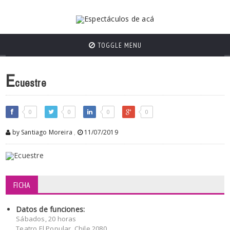
TOGGLE MENU
E
cuestre
0
0
0
0
by Santiago Moreira
,
11/07/2019
FICHA
Datos de funciones:
Sábados, 20 horas
Teatro El Popular, Chile 2080