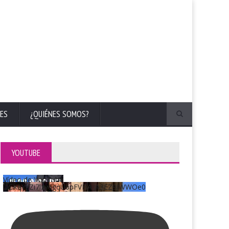
ES
¿QUIÉNES SOMOS?
YOUTUBE
Vídeo de YouTube
UCKqYjiZi7lzy6gqU6pFVFiA_A3EZ9JWWOe0