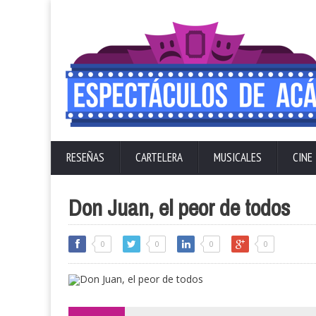
RESEÑAS
CARTELERA
MUSICALES
CINE
Don Juan, el peor de todos
0
0
0
0