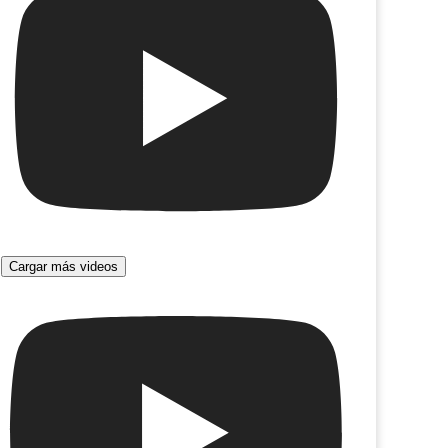
La función que sale mal
Cargar más videos
ra seca