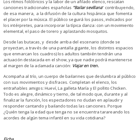
Los ritmos folclóricos y la labor de un afilado elenco, rescatan
canciones tradicionales españolas
“Bailar sevillana
” contribuyendo,
de esa manera, a la difusión de la cultura hispánica que fomenta
el placer por la música. El público seguirá los pasos, indicados por
los intérpretes, para incorporar la típica danza: con un movimiento
elemental, el paso de torero y aplastando mosquitos.
Desde las butacas, y desde arriba del escenario (donde se
proyectan, a través de una pantalla gigante, los distintos espacios
que enmarcan los cuadros) los adultos también tendrán una
actuación destacada en el show, ya que nadie podrá mantenerse
al margen de la aclamada canción:
Viajar en tren.
Acompaña al trío, un cuerpo de bailarines que deslumbra al público
con sus movimientos y disfraces. Completan el elenco, los
entrañables amigos: Hueví, La galleta María y El pollito Chicken.
Todo es alegre, dinámico y tierno, de tal modo que, durante y al
finalizar la función, los espectadores no dudan en aplaudir y
responder cantando y bailando todas las canciones. Porque
¿Quién tenga la edad que tenga no se encuentra tarareando los
acordes de algún tema infantil en su vida cotidiana?
Ficha