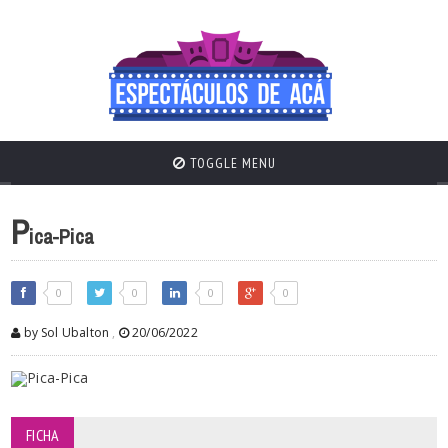
TOGGLE MENU
P
ica-Pica
0
0
0
0
by Sol Ubalton
,
20/06/2022
FICHA