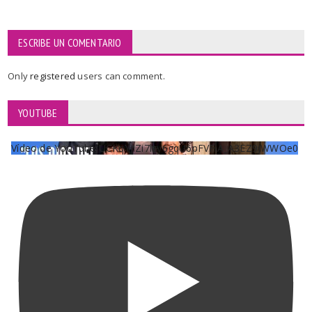
ESCRIBE UN COMENTARIO
Only
registered
users can comment.
YOUTUBE
Vídeo de YouTube UCKqYjiZi7lzy6gqU6pFVFiA_A3EZ9JWWOe0