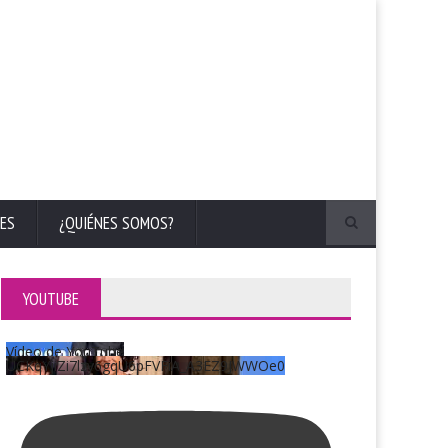
ES
¿QUIÉNES SOMOS?
YOUTUBE
Vídeo de YouTube
UCKqYjiZi7lzy6gqU6pFVFiA_A3EZ9JWWOe0