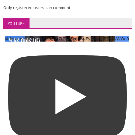
Only
registered
users can comment.
YOUTUBE
Vídeo de YouTube UCKqYjiZi7lzy6gqU6pFVFiA_A3EZ9JWWOe0