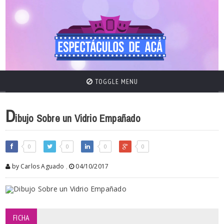
TOGGLE MENU
D
ibujo Sobre un Vidrio Empañado
0
0
0
0
by Carlos Aguado
,
04/10/2017
FICHA