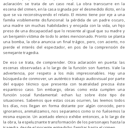
aclaración: se trata de un caso real. La obra transcurre en la
escena del crimen, en la casa signada por el desmedido ilícito, en la
que se va reconstruyendo el relato. El mismo tiene por eje a una
familia visiblemente disfuncional: la pérdida de un padre oscuro,
una madre sin muchas habilidades y enojada con la vida, un hijo
preso de una discapacidad que lo resiente al igual que su madre y
un benjamín víctima de todo lo antes mencionado. Pronto se planta
una bomba, la obra anuncia un final trágico, pero, con acierto, no
pierde el interés del espectador, en pos de la comprensión de
semejante tragedia.
De eso se trata, de comprender. Otra aclaración en puerta: las
escenas observadas a lo largo de la función son fuertes. Vale la
advertencia, por respeto a los más impresionables. Hay una
búsqueda de conmover, un auténtico trabajo audiovisual por parte
del equipo técnico que presenta con teatralidad precisa éste
espantoso caso. Sin embargo, obras como esta cumplen una
función social fundamental: echan luz sobre éste tipo de
situaciones. Sabemos que estas cosas ocurren, las leemos todos
los días, nos llegan en forma distante por algún conocido, pero
ignoramos, animalizamos, nos separamos como si no fuésemos la
misma especie. Un aceitado elenco exhibe entonces, a lo largo de
la obra, la espeluznante transformación de los personajes hasta la
tragedia, desde el inocente entredicho familiar hasta el crimen.