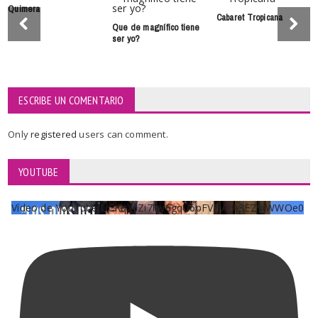
Quimera
Cabaret Tropicana
Que de magnífico tiene
ser yo?
ESCRIBE UN COMENTARIO
Only
registered
users can comment.
YOUTUBE
Vídeo de YouTube UCKqYjiZi7lzy6gqU6pFVFiA_A3EZ9JWWOe0