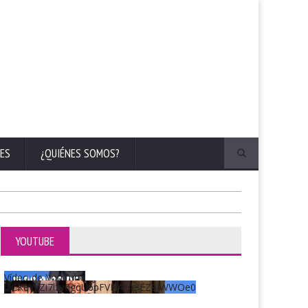
ES
¿QUIÉNES SOMOS?
YOUTUBE
Vídeo de YouTube
UCKqYjiZi7lzy6gqU6pFVFiA_A3EZ9JWWOe0