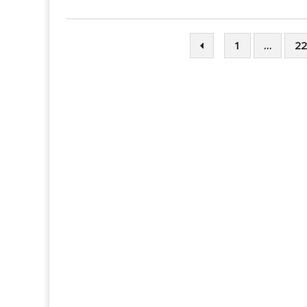
1
…
22