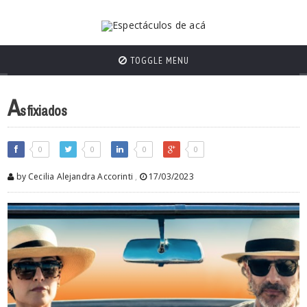
TOGGLE MENU
A
sfixiados
0
0
0
0
by Cecilia Alejandra Accorinti
,
17/03/2023