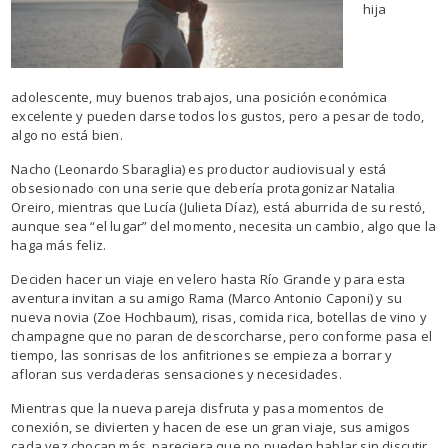
hija
adolescente, muy buenos trabajos, una posición económica
excelente y pueden darse todos los gustos, pero a pesar de todo,
algo no está bien.
Nacho (Leonardo Sbaraglia) es productor audiovisual y está
obsesionado con una serie que debería protagonizar Natalia
Oreiro, mientras que Lucía (Julieta Díaz), está aburrida de su restó,
aunque sea “el lugar” del momento, necesita un cambio, algo que la
haga más feliz.
Deciden hacer un viaje en velero hasta Río Grande y para esta
aventura invitan a su amigo Rama (Marco Antonio Caponi) y su
nueva novia (Zoe Hochbaum), risas, comida rica, botellas de vino y
champagne que no paran de descorcharse, pero conforme pasa el
tiempo, las sonrisas de los anfitriones se empieza a borrar y
afloran sus verdaderas sensaciones y necesidades.
Mientras que la nueva pareja disfruta y pasa momentos de
conexión, se divierten y hacen de ese un gran viaje, sus amigos
cada vez chocan más, pareciera que no pueden hablar sin discutir