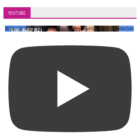
YOUTUBE
Vídeo de YouTube UCKqYjiZi7lzy6gqU6pFVFiA_A3EZ9JWWOe0