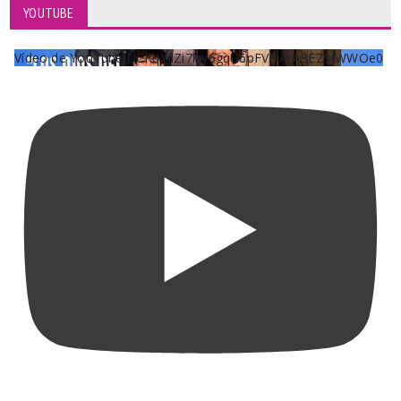
YOUTUBE
Vídeo de YouTube UCKqYjiZi7lzy6gqU6pFVFiA_A3EZ9JWWOe0