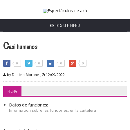
TOGGLE MENU
C
asi humanos
0
0
0
0
by Daniela Morone
,
12/09/2022
FICHA
Datos de funciones:
Información sobre las funciones, en la cartelera