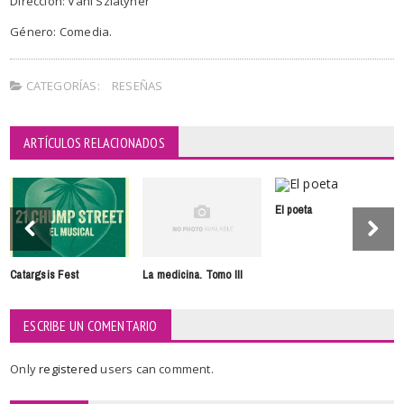
Dirección: Vani Szlatyner
Género: Comedia.
CATEGORÍAS:
RESEÑAS
ARTÍCULOS RELACIONADOS
El poeta
Catargsis Fest
La medicina. Tomo III
ESCRIBE UN COMENTARIO
Only
registered
users can comment.