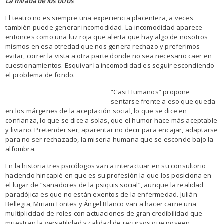
La mirada de los otros
El teatro no es siempre una experiencia placentera, a veces
también puede generar incomodidad. La incomodidad aparece
entonces como una luz roja que alerta que hay algo de nosotros
mismos en esa otredad que nos genera rechazo y preferimos
evitar, correr la vista a otra parte donde no sea necesario caer en
cuestionamientos. Esquivar la incomodidad es seguir escondiendo
el problema de fondo.
“Casi Humanos” propone
sentarse frente a eso que queda
en los márgenes de la aceptación social, lo que se dice en
confianza, lo que se dice a solas, que el humor hace más aceptable
y liviano. Pretender ser, aparentar no decir para encajar, adaptarse
para no ser rechazado, la miseria humana que se esconde bajo la
alfombra.
En la historia tres psicólogos van a interactuar en su consultorio
haciendo hincapié en que es su profesión la que los posiciona en
el lugar de “sanadores de la psiquis social”, aunque la realidad
paradójica es que no están exentos de la enfermedad. Julián
Bellegia, Miriam Fontes y Ángel Blanco van a hacer carne una
multiplicidad de roles con actuaciones de gran credibilidad que
muestran la versatilidad y calidad de recursos que poseen.