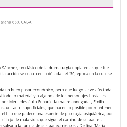
Parana 660. CABA
o Sánchez, un clásico de la dramaturgia rioplatense, que fue
la acción se centra en la década del ´30, época en la cual se
enía un buen pasar económico, pero que luego se ve afectada
si todo lo material y a algunos de los personajes hasta les
 por Mercedes (Julia Funari) –la madre abnegada-, Emilia
jas, un tanto superficiales, que hacen lo posible por mantener
 –el hijo que padece una especie de patología psiquiátrica, por
 –el hijo de mala vida, que sigue el camino de su padre-,
a salvar a la familia de sus padecimientos-, Delfina (María