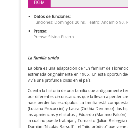
FICHA
Datos de funciones:
Funciones: Domingos 20 hs. Teatro: Andamio 90, 
Prensa:
Prensa: Silvina Pizarro
La familia unida
La obra es una adaptación de “En familia” de Florenci
estrenada originalmente en 1905. En esta oportunidad 
vivía una profunda crisis en el país.
Cuenta la historia de una familia que antiguamente t
por diferentes circunstancias que la llevan a perder ca
hace perder los escrúpulos. La familia está compuesta
(Luciana Procaccini) y Laura (Cinthia Demarco) -las hi
las apariencias y el status-, Eduardo (Mariano Falcón)
la cual no puede trabajar-, Tomasito (Julián Belleggia)
Damián (Nicolás Barsoff) –el “hijo pródigo” que viene 