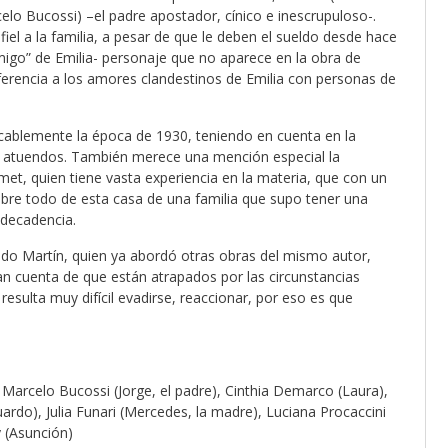
elo Bucossi) –el padre apostador, cínico e inescrupuloso-.
iel a la familia, a pesar de que le deben el sueldo desde hace
igo” de Emilia- personaje que no aparece en la obra de
ferencia a los amores clandestinos de Emilia con personas de
cablemente la época de 1930, teniendo en cuenta en la
os atuendos. También merece una mención especial la
et, quien tiene vasta experiencia en la materia, que con un
obre todo de esta casa de una familia que supo tener una
 decadencia.
edo Martín, quien ya abordó otras obras del mismo autor,
n cuenta de que están atrapados por las circunstancias
resulta muy difícil evadirse, reaccionar, por eso es que
 Marcelo Bucossi (Jorge, el padre), Cinthia Demarco (Laura),
ardo), Julia Funari (Mercedes, la madre), Luciana Procaccini
y (Asunción)