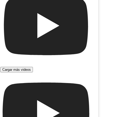
 mí ¿qué me parece?
Tregua para una orquesta
Cargar más videos