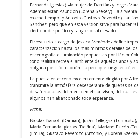
Fernanda Iglesias) –la mujer de Damián- y Jorge (Marc
Además están Asunción (Lorena Szekely) –la sirvienta f
mucho tiempo- y Antonio (Gustavo Reverdito) –un “am
Sánchez, pero que en esta versión sirve para hacer re
cierto poder político y rango social elevado.
El vestuario a cargo de Jessica Menéndez define impe
caracterización hasta los más mínimos detalles de l
escenografía e iluminación propuestas por Héctor Calm
tono realista recrea el ambiente de aquellos años y s
holgada posición económica pero que luego entró en
La puesta en escena excelentemente dirigida por Alfr
transmite la atmósfera desesperante de quienes se da
desafortunadas del medio en el que viven, del cual les 
algunos han abandonado toda esperanza.
Ficha:
Nicolás Barsoff (Damián), Julián Belleggia (Tomasito),
María Fernanda Iglesias (Delfina), Mariano Falcón (Edu
(Emilia), Gustavo Reverdito (Antonio) y Lorena Székel