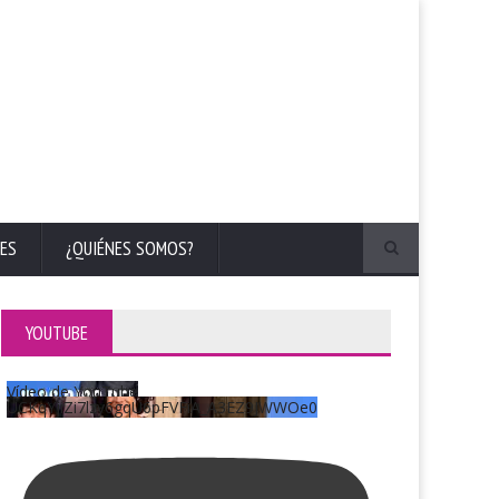
ES
¿QUIÉNES SOMOS?
YOUTUBE
Vídeo de YouTube
UCKqYjiZi7lzy6gqU6pFVFiA_A3EZ9JWWOe0