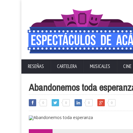
RESEÑAS
CARTELERA
MUSICALES
CINE
Abandonemos toda esperanz
0
0
0
0