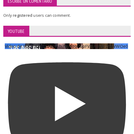
ESCRIBE UN COMENTARIO
Only
registered
users can comment.
YOUTUBE
Vídeo de YouTube UCKqYjiZi7lzy6gqU6pFVFiA_A3EZ9JWWOe0