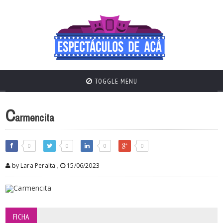
TOGGLE MENU
C
armencita
0
0
0
0
by Lara Peralta
,
15/06/2023
FICHA