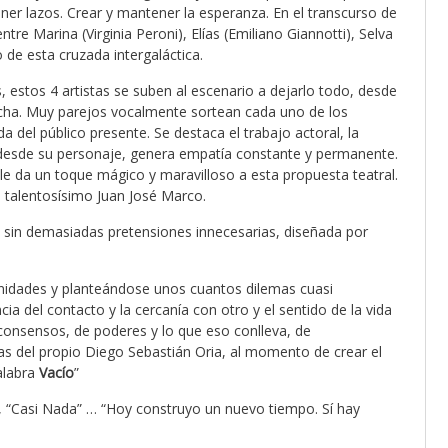
ener lazos. Crear y mantener la esperanza. En el transcurso de
tre Marina (Virginia Peroni), Elías (Emiliano Giannotti), Selva
 de esta cruzada intergaláctica.
, estos 4 artistas se suben al escenario a dejarlo todo, desde
icha. Muy parejos vocalmente sortean cada uno de los
del público presente. Se destaca el trabajo actoral, la
n desde su personaje, genera empatía constante y permanente.
le da un toque mágico y maravilloso a esta propuesta teatral.
 talentosísimo Juan José Marco.
 sin demasiadas pretensiones innecesarias, diseñada por
unidades y planteándose unos cuantos dilemas cuasi
ia del contacto y la cercanía con otro y el sentido de la vida
consensos, de poderes y lo que eso conlleva, de
as del propio Diego Sebastián Oria, al momento de crear el
alabra
Vacío
”
, “Casi Nada” … “Hoy construyo un nuevo tiempo. Sí hay