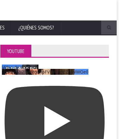
ES
¿QUIÉNES SOMOS?
YOUTUBE
Vídeo de YouTube
UCKqYjiZi7lzy6gqU6pFVFiA_A3EZ9JWWOe0