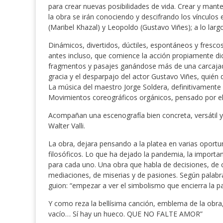
para crear nuevas posibilidades de vida. Crear y mant
la obra se irán conociendo y descifrando los vínculos en
(Maribel Khazal) y Leopoldo (Gustavo Viñes); a lo largo
Dinámicos, divertidos, dúctiles, espontáneos y frescos
antes incluso, que comience la acción propiamente d
fragmentos y pasajes ganándose más de una carcajada 
gracia y el desparpajo del actor Gustavo Viñes, quié
La música del maestro Jorge Soldera, definitivamente 
Movimientos coreográficos orgánicos, pensado por el
Acompañan una escenografía bien concreta, versátil y
Walter Valli.
La obra, dejara pensando a la platea en varias oport
filosóficos. Lo que ha dejado la pandemia, la importanc
para cada uno. Una obra que habla de decisiones, de 
mediaciones, de miserias y de pasiones. Según palabr
guion: “empezar a ver el simbolismo que encierra la p
Y como reza la bellísima canción, emblema de la obra
vacío… Sí hay un hueco. QUE NO FALTE AMOR”