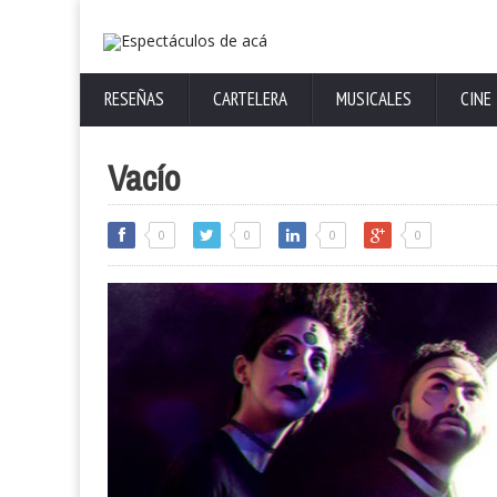
RESEÑAS
CARTELERA
MUSICALES
CINE
Vacío
0
0
0
0