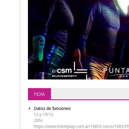
FICHA
Datos de funciones:
12 y 19/12
20hs
https://www.ticketplay.com.ar/10853-vacio/108