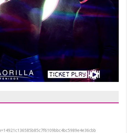
53?h=14921c136585b85c7f6109bbc4bc5989e4e36cbb