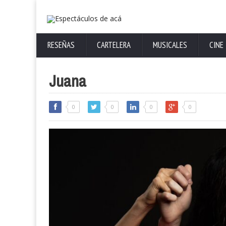
RESEÑAS
CARTELERA
MUSICALES
CINE
Juana
0
0
0
0