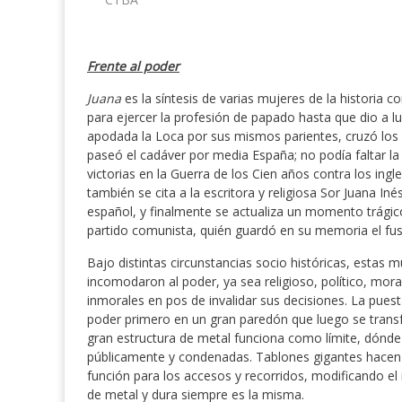
Frente al poder
Juana
es la síntesis de varias mujeres de la historia
para ejercer la profesión de papado hasta que dio a lu
apodada la Loca por sus mismos parientes, cruzó los l
paseó el cadáver por media España; no podía faltar l
victorias en la Guerra de los Cien años contra los in
también se cita a la escritora y religiosa Sor Juana Iné
español, y finalmente se actualiza un momento trágico 
partido comunista, quién guardó en su memoria el fus
Bajo distintas circunstancias socio históricas, estas 
incomodaron al poder, ya sea religioso, político, mora
inmorales en pos de invalidar sus decisiones. La puest
poder primero en un gran paredón que luego se transfo
gran estructura de metal funciona como límite, dón
públicamente y condenadas. Tablones gigantes hacen
función para los accesos y recorridos, modificando el 
de metal y dura siempre es la misma.