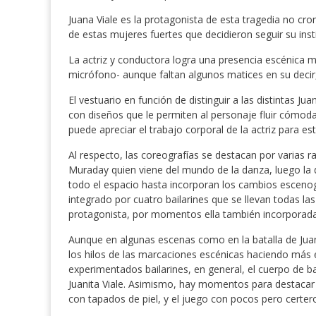
Juana Viale es la protagonista de esta tragedia no crono
de estas mujeres fuertes que decidieron seguir su inst
La actriz y conductora logra una presencia escénica 
micrófono- aunque faltan algunos matices en su decir, 
El vestuario en función de distinguir a las distintas J
con diseños que le permiten al personaje fluir cómo
puede apreciar el trabajo corporal de la actriz para e
Al respecto, las coreografías se destacan por varias ra
Muraday quien viene del mundo de la danza, luego la
todo el espacio hasta incorporan los cambios escenogr
integrado por cuatro bailarines que se llevan todas l
protagonista, por momentos ella también incorporada
Aunque en algunas escenas como en la batalla de Jua
los hilos de las marcaciones escénicas haciendo más ev
experimentados bailarines, en general, el cuerpo de b
Juanita Viale. Asimismo, hay momentos para destacar c
con tapados de piel, y el juego con pocos pero certe