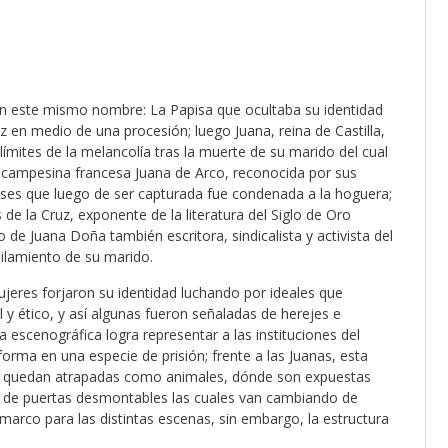
 con este mismo nombre: La Papisa que ocultaba su identidad
z en medio de una procesión; luego Juana, reina de Castilla,
ímites de la melancolía tras la muerte de su marido del cual
a campesina francesa Juana de Arco, reconocida por sus
gleses que luego de ser capturada fue condenada a la hoguera;
s de la Cruz, exponente de la literatura del Siglo de Oro
de Juana Doña también escritora, sindicalista y activista del
ilamiento de su marido.
mujeres forjaron su identidad luchando por ideales que
l y ético, y así algunas fueron señaladas de herejes e
a escenográfica logra representar a las instituciones del
rma en una especie de prisión; frente a las Juanas, esta
de quedan atrapadas como animales, dónde son expuestas
 de puertas desmontables las cuales van cambiando de
marco para las distintas escenas, sin embargo, la estructura