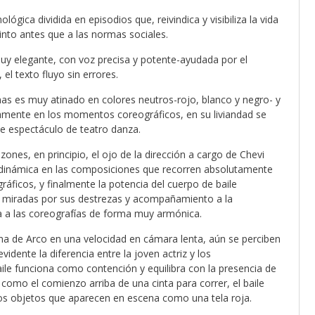
lógica dividida en episodios que, reivindica y visibiliza la vida
into antes que a las normas sociales.
muy elegante, con voz precisa y potente-ayudada por el
el texto fluyo sin errores.
uanas es muy atinado en colores neutros-rojo, blanco y negro- y
damente en los momentos coreográficos, en su liviandad se
ste espectáculo de teatro danza.
zones, en principio, el ojo de la dirección a cargo de Chevi
 dinámica en las composiciones que recorren absolutamente
áficos, y finalmente la potencia del cuerpo de baile
as miradas por sus destrezas y acompañamiento a la
 a las coreografías de forma muy armónica.
na de Arco en una velocidad en cámara lenta, aún se perciben
idente la diferencia entre la joven actriz y los
aile funciona como contención y equilibra con la presencia de
omo el comienzo arriba de una cinta para correr, el baile
ros objetos que aparecen en escena como una tela roja.