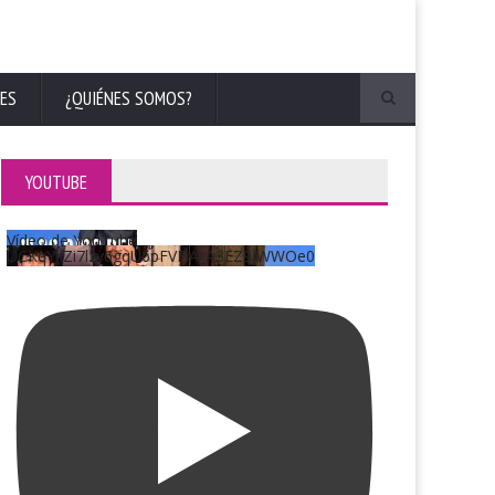
ES
¿QUIÉNES SOMOS?
YOUTUBE
Vídeo de YouTube
UCKqYjiZi7lzy6gqU6pFVFiA_A3EZ9JWWOe0