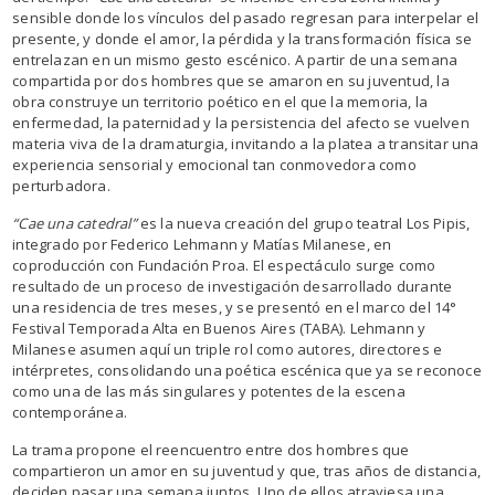
sensible donde los vínculos del pasado regresan para interpelar el
presente, y donde el amor, la pérdida y la transformación física se
entrelazan en un mismo gesto escénico. A partir de una semana
compartida por dos hombres que se amaron en su juventud, la
obra construye un territorio poético en el que la memoria, la
enfermedad, la paternidad y la persistencia del afecto se vuelven
materia viva de la dramaturgia, invitando a la platea a transitar una
experiencia sensorial y emocional tan conmovedora como
perturbadora.
“Cae una catedral”
es la nueva creación del grupo teatral Los Pipis,
integrado por Federico Lehmann y Matías Milanese, en
coproducción con Fundación Proa. El espectáculo surge como
resultado de un proceso de investigación desarrollado durante
una residencia de tres meses, y se presentó en el marco del 14°
Festival Temporada Alta en Buenos Aires (TABA). Lehmann y
Milanese asumen aquí un triple rol como autores, directores e
intérpretes, consolidando una poética escénica que ya se reconoce
como una de las más singulares y potentes de la escena
contemporánea.
La trama propone el reencuentro entre dos hombres que
compartieron un amor en su juventud y que, tras años de distancia,
deciden pasar una semana juntos. Uno de ellos atraviesa una