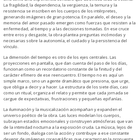
La fragilidad, la dependencia, la vergüenza, la ternura y la
resistencia se inscriben en los cuerpos de los intérpretes,
generando imágenes de gran potencia. En paralelo, el deseo y la
memoria del amor pasado emergen como fuerzas que resisten a la
enfermedad, al tiempo y a las decisiones tomadas. En ese cruce
entre eros y desgaste, la obra plantea preguntas incómodas y
necesarias sobre la autonomía, el cuidado y la persistencia del
vínculo.
La dimensión del tiempo es otro de los ejes centrales. Las
proyecciones en pantalla, que dan cuenta del paso de los días,
funcionan como un recordatorio constante de la finitud y del
carácter efímero de ese reencuentro. El tiempo no es aquí un
simple marco, sino un agente dramático que presiona, que urge,
que obliga a decir y a hacer. La estructura de los siete días, casi
como un ritual, organiza el relato y permite que cada jornada se
cargue de expectativas, frustraciones y pequeñas epifanías.
La iluminación y la musicalización acompañan y expanden el
universo poético de la obra. Las luces modelan los cuerpos,
subrayan estados emocionales y construyen atmósferas que van
de la intimidad nocturna a la exposición cruda. La música, lejos de
ser un fondo, dialoga con la acción y contribuye a ese constante
devenir de imágenes coreográficas que caracterizan la propuesta.