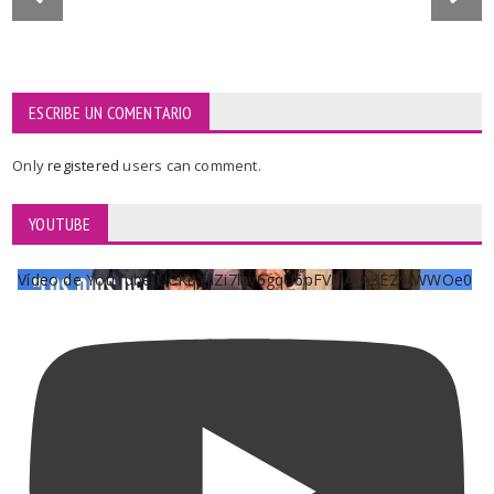
ESCRIBE UN COMENTARIO
Only
registered
users can comment.
YOUTUBE
Vídeo de YouTube UCKqYjiZi7lzy6gqU6pFVFiA_A3EZ9JWWOe0