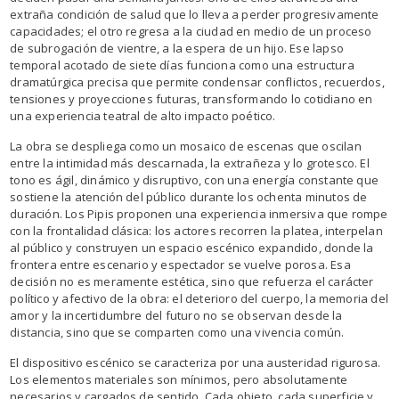
extraña condición de salud que lo lleva a perder progresivamente
capacidades; el otro regresa a la ciudad en medio de un proceso
de subrogación de vientre, a la espera de un hijo. Ese lapso
temporal acotado de siete días funciona como una estructura
dramatúrgica precisa que permite condensar conflictos, recuerdos,
tensiones y proyecciones futuras, transformando lo cotidiano en
una experiencia teatral de alto impacto poético.
La obra se despliega como un mosaico de escenas que oscilan
entre la intimidad más descarnada, la extrañeza y lo grotesco. El
tono es ágil, dinámico y disruptivo, con una energía constante que
sostiene la atención del público durante los ochenta minutos de
duración. Los Pipis proponen una experiencia inmersiva que rompe
con la frontalidad clásica: los actores recorren la platea, interpelan
al público y construyen un espacio escénico expandido, donde la
frontera entre escenario y espectador se vuelve porosa. Esa
decisión no es meramente estética, sino que refuerza el carácter
político y afectivo de la obra: el deterioro del cuerpo, la memoria del
amor y la incertidumbre del futuro no se observan desde la
distancia, sino que se comparten como una vivencia común.
El dispositivo escénico se caracteriza por una austeridad rigurosa.
Los elementos materiales son mínimos, pero absolutamente
necesarios y cargados de sentido. Cada objeto, cada superficie y