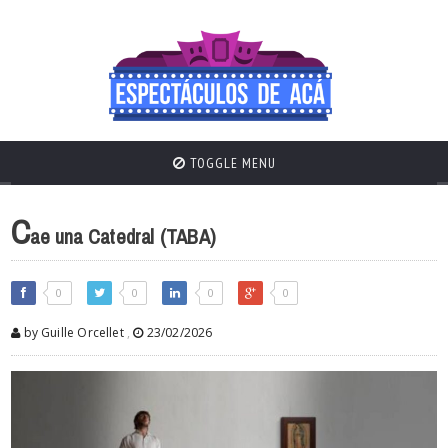
TOGGLE MENU
C
ae una Catedral (TABA)
0
0
0
0
by Guille Orcellet
,
23/02/2026