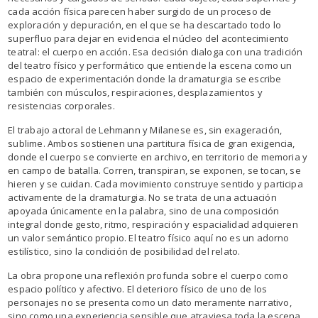
cada acción física parecen haber surgido de un proceso de
exploración y depuración, en el que se ha descartado todo lo
superfluo para dejar en evidencia el núcleo del acontecimiento
teatral: el cuerpo en acción. Esa decisión dialoga con una tradición
del teatro físico y performático que entiende la escena como un
espacio de experimentación donde la dramaturgia se escribe
también con músculos, respiraciones, desplazamientos y
resistencias corporales.
El trabajo actoral de Lehmann y Milanese es, sin exageración,
sublime. Ambos sostienen una partitura física de gran exigencia,
donde el cuerpo se convierte en archivo, en territorio de memoria y
en campo de batalla. Corren, transpiran, se exponen, se tocan, se
hieren y se cuidan. Cada movimiento construye sentido y participa
activamente de la dramaturgia. No se trata de una actuación
apoyada únicamente en la palabra, sino de una composición
integral donde gesto, ritmo, respiración y espacialidad adquieren
un valor semántico propio. El teatro físico aquí no es un adorno
estilístico, sino la condición de posibilidad del relato.
La obra propone una reflexión profunda sobre el cuerpo como
espacio político y afectivo. El deterioro físico de uno de los
personajes no se presenta como un dato meramente narrativo,
sino como una experiencia sensible que atraviesa toda la escena.