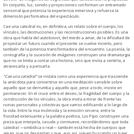
En conjunto, luz, sonido y proyecciones conforman un entramado
sensorial que potencia la experiencia inmersiva y refuerza la
dimensión performativa del espectáculo.
Cae una catedral es, en definitiva, un relato sobre el cuerpo, los
vínculos, las destrucciones y las reconstrucciones posibles. Es una
obra que habla del autoboicot, del miedo a amar, de la dificultad de
proyectar un futuro cuando el presente se vuelve incierto, pero
también de la potencia transformadora del encuentro. La poesía, la
coreografía y la sucesión de imágenes construyen una dramaturgia
que no se limita a contar una historia, sino que invita a sentirla, a
atravesarla y a pensarla.
“Cae una catedral”
se instala como una experiencia que trasciende
la anécdota para convertirse en una meditación sensible sobre
aquello que se derrumba y aquello que, pese a todo, insiste en
permanecer. En el cruce entre el deseo, la fragilidad del cuerpo y la
construcción de los vínculos, la obra invita a mirar de frente las
ruinas personales y colectivas que vamos edificando a lo largo de
la vida. Entre la risa incómoda y la emoción sincera, entre la
fisicidad extenuante y la palabra poética, Los Pipis construyen una
pieza que interpela, sacude y conmueve, recordándonos que toda
catedral —simbólica o real— también está hecha de cuerpos que
aman, que se desgastan y que, aun así, siguen buscando un lugar