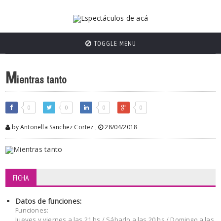
TOGGLE MENU
M
ientras tanto
0
0
0
0
by Antonella Sanchez Cortez
,
28/04/2018
FICHA
Datos de funciones:
Funciones:
Jueves y viernes a las 21 hs./ Sábado a las 20 hs./ Domingo a las