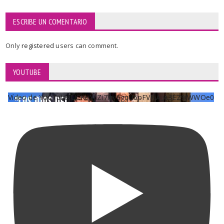
ESCRIBE UN COMENTARIO
Only
registered
users can comment.
YOUTUBE
Vídeo de YouTube UCKqYjiZi7lzy6gqU6pFVFiA_A3EZ9JWWOe0