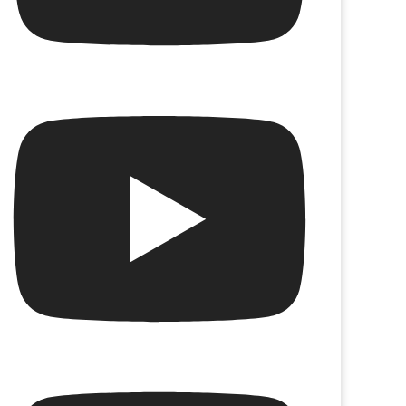
ueluche
Thriller