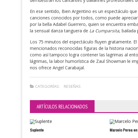
demuestran los cantantes y bailarines profesionales 
En ese sentido, Bien Argentino es un espectáculo que 
canciones conocidos por todos, como puede apreciar
por la bella Adabel Guerrero, quien se encuentra em
la sensual danza tanguera de
La Cumparsita
, bailada
Los 75 minutos del espectáculo fluyen gratamente. E
mencionados reconocidas figuras de la historia nac
como así tampoco logra contener las lagrimas al ent
lágrimas, la labor humorística de Zaul Showman le i
nos ofrece Angel Carabajal.
CATEGORÍAS:
RESEÑAS
ARTÍCULOS RELACIONADOS
Suplente
Marcelo Perea en 