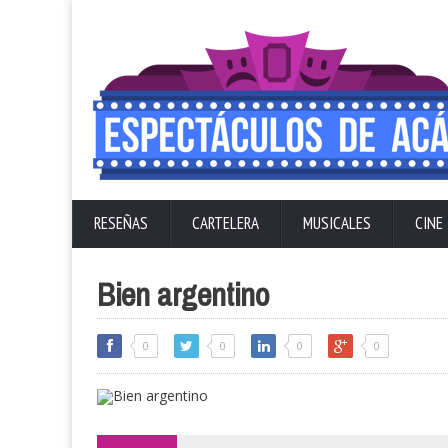
RESEÑAS
CARTELERA
MUSICALES
CINE
Bien argentino
0
0
0
0