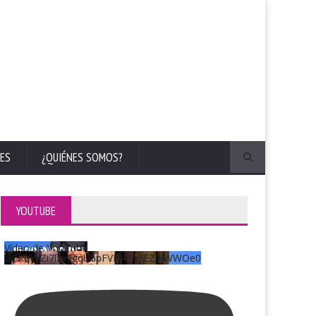
ES
¿QUIÉNES SOMOS?
YOUTUBE
Vídeo de YouTube
UCKqYjiZi7lzy6gqU6pFVFiA_A3EZ9JWWOe0