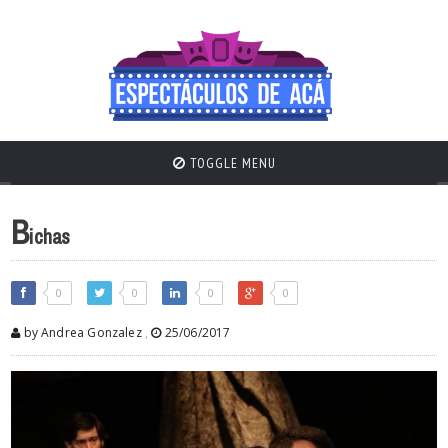
TOGGLE MENU
B
ichas
0
0
0
0
by Andrea Gonzalez
,
25/06/2017