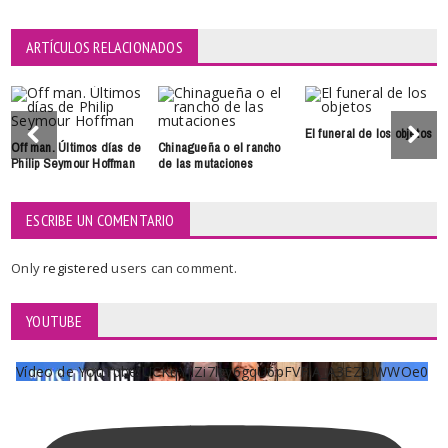
ARTÍCULOS RELACIONADOS
El funeral de los objetos
Off man. Últimos días de
Chinagueña o el rancho
Philip Seymour Hoffman
de las mutaciones
ESCRIBE UN COMENTARIO
Only
registered
users can comment.
YOUTUBE
Vídeo de YouTube UCKqYjiZi7lzy6gqU6pFVFiA_A3EZ9JWWOe0