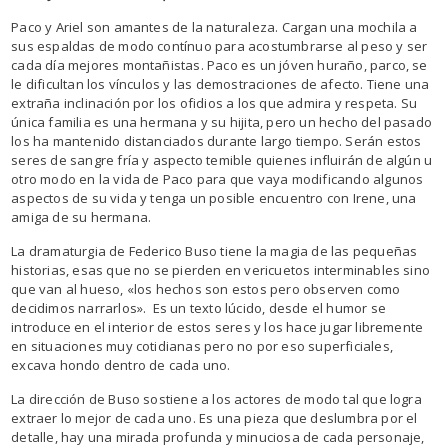
Paco y Ariel son amantes de la naturaleza. Cargan una mochila a
sus espaldas de modo contínuo para acostumbrarse al peso y ser
cada día mejores montañistas. Paco es un jóven huraño, parco, se
le dificultan los vínculos y las demostraciones de afecto. Tiene una
extraña inclinación por los ofidios a los que admira y respeta. Su
única familia es una hermana y su hijita, pero un hecho del pasado
los ha mantenido distanciados durante largo tiempo. Serán estos
seres de sangre fría y aspecto temible quienes influirán de algún u
otro modo en la vida de Paco para que vaya modificando algunos
aspectos de su vida y tenga un posible encuentro con Irene, una
amiga de su hermana.
La dramaturgia de Federico Buso tiene la magia de las pequeñas
historias, esas que no se pierden en vericuetos interminables sino
que van al hueso, «los hechos son estos pero observen como
decidimos narrarlos». Es un texto lúcido, desde el humor se
introduce en el interior de estos seres y los hace jugar libremente
en situaciones muy cotidianas pero no por eso superficiales,
excava hondo dentro de cada uno.
La dirección de Buso sostiene a los actores de modo tal que logra
extraer lo mejor de cada uno. Es una pieza que deslumbra por el
detalle, hay una mirada profunda y minuciosa de cada personaje,