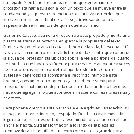
ha dejado. Y en la noche que parece no querer terminar el
protagonista narra su agonía, con un texto que se mueve entre la
cotidianidad y la poesía reponiendo con sutileza recuerdos que
vuelven a herir con el final de la frase; atravesando toda la
espesura de sentimientos de quien duele por amor.
Guillermo Cacace, asume la dirección de este proyecto y monta una
puesta austera que potencia en grande la propuesta del texto.
Enmarcada por el gran ventanal al fondo de la sala, la escena está
casi vacía, iluminada por un cálido baño de luz cenital que contiene
la figura del protagonista ubicado sobre la vieja poltrona del cuarto
de hotel. Lo que hay, es suficiente para crear ese ambiente a veces
desolado, otras hipnótico, del trabajo de este actor. Cacace con
sutileza y generosidad acompaña el recorrido íntimo de este
hombre, apoyando con pequeños gestos donde suma para
construir o simplemente dejando que suceda cuando no hay más
nada que agregar a lo que acontece en escena con esa presencia y
ese texto.
Para ponerle cuerpo a este personaje el elegido es Luis Machín, su
trabajo es enorme: intenso, despojado. Desde la casi inmovilidad
logra transportar al espectador a ese mundo devastado en el que
ahora él habita. Su transformación a lo largo de la pieza es
conmovedora. El desafío de un texto como este es grande para