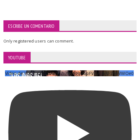
ESCRIBE UN COMENTARIO
Only
registered
users can comment.
YOUTUBE
Vídeo de YouTube UCKqYjiZi7lzy6gqU6pFVFiA_A3EZ9JWWOe0