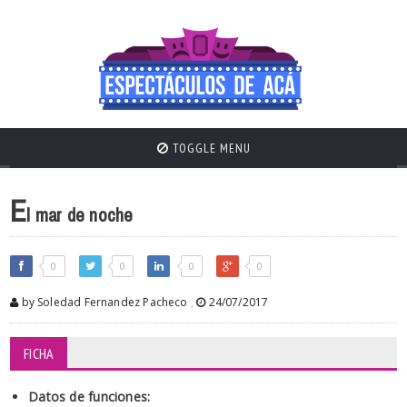
TOGGLE MENU
E
l mar de noche
0
0
0
0
by Soledad Fernandez Pacheco
,
24/07/2017
FICHA
Datos de funciones: