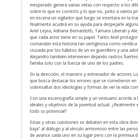
inesperado genera varias vetas con respecto a los dife
sobre lo que es correcto y lo que no, junto a varios p
en escena un vigilador que luego se insertara en la 
finalmente acudirá en su ayuda para despejarle algu
Ariel Leyra, Adriana Bernardotti, Tamara Liberati y A
que cada actor tiene en su papel. Tanto Ariel protago
comandan esta historia tan vertiginosa como verídica 
cruzada por los hábitos de un ex guerrillero y una ado
Alejandro también intervienen dejando rastros fuertes d
familia solo con la fuerza de uno de los padres.
En la dirección, el maestro y entrenador de actores L
que busca destacar los errores que se cometieron en a
sobresaltar dos ideologías y formas de ver la vida co
Con una escenografía simple y un vestuario acorde a l
ideales y objetivos de la juventud actual. ¿Realment
todo su potencial?
Estas y otras cuestiones se debaten en esta obra don
baja” al diálogo y al vínculo armonioso entre las pers
de avance cada uno en su lugar pero con la premisa 