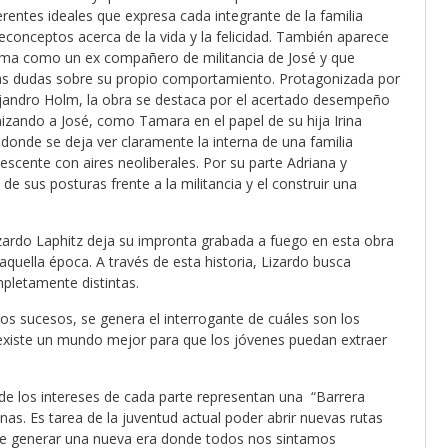
rentes ideales que expresa cada integrante de la familia
reconceptos acerca de la vida y la felicidad. También aparece
trama como un ex compañero de militancia de José y que
nas dudas sobre su propio comportamiento. Protagonizada por
lejandro Holm, la obra se destaca por el acertado desempeño
nizando a José, como Tamara en el papel de su hija Irina
donde se deja ver claramente la interna de una familia
lescente con aires neoliberales. Por su parte Adriana y
e sus posturas frente a la militancia y el construir una
izardo Laphitz deja su impronta grabada a fuego en esta obra
quella época. A través de esta historia, Lizardo busca
mpletamente distintas.
os sucesos, se genera el interrogante de cuáles son los
e existe un mundo mejor para que los jóvenes puedan extraer
de los intereses de cada parte representan una “Barrera
onas. Es tarea de la juventud actual poder abrir nuevas rutas
de generar una nueva era donde todos nos sintamos