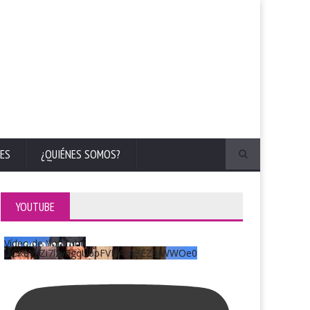
ES
¿QUIÉNES SOMOS?
YOUTUBE
Vídeo de YouTube
UCKqYjiZi7lzy6gqU6pFVFiA_A3EZ9JWWOe0