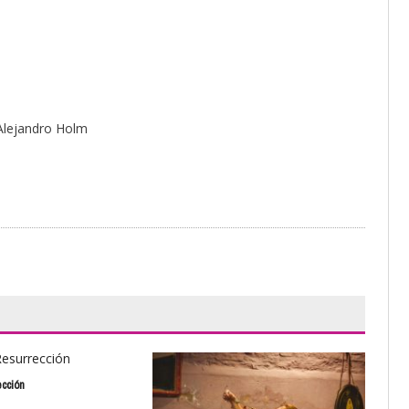
 Alejandro Holm
ección
La F