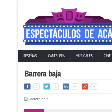
RESEÑAS
CARTELERA
MUSICALES
CINE
Barrera baja
0
0
0
0