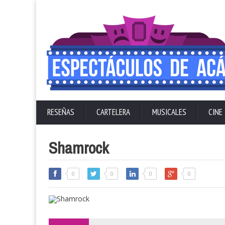
RESEÑAS
CARTELERA
MUSICALES
CINE
Shamrock
0
0
0
0