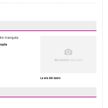
nquila
Est
La era del cuero