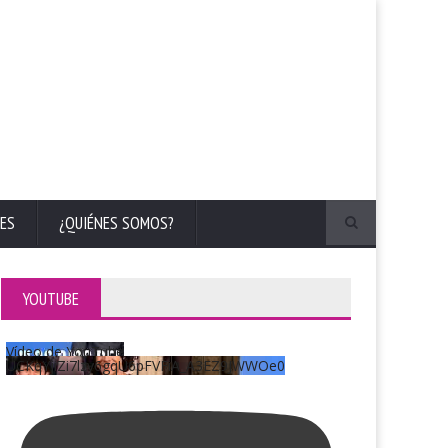
ES
¿QUIÉNES SOMOS?
YOUTUBE
Vídeo de YouTube
UCKqYjiZi7lzy6gqU6pFVFiA_A3EZ9JWWOe0