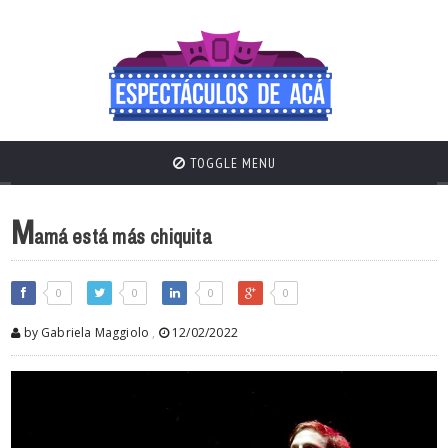
TOGGLE MENU
M
amá está más chiquita
0
0
0
0
by Gabriela Maggiolo
,
12/02/2022