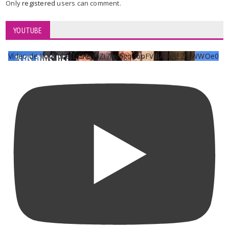
Only
registered
users can comment.
YOUTUBE
Vídeo de YouTube UCKqYjiZi7lzy6gqU6pFVFiA_A3EZ9JWWOe0