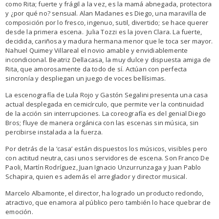
como Rita; fuerte y frágil a la vez, es la mamá abnegada, protectora
y ¿por qué no? sensual. Alan Madanes es Diego, una maravilla de
composición por lo fresco, ingenuo, sutil, divertido; se hace querer
desde la primera escena. Julia Tozzi es la joven Clara. La fuerte,
decidida, cariñosa y madura hermana menor que le toca ser mayor.
Nahuel Quimey Villareal el novio amable y envidiablemente
incondicional. Beatriz Dellacasa, la muy dulce y dispuesta amiga de
Rita, que amorosamente da todo de sí. Actúan con perfecta
sincronía y despliegan un juego de voces bellísimas.
La escenografía de Lula Rojo y Gastón Segalini presenta una casa
actual desplegada en cemicírculo, que permite ver la continuidad
de la acción sin interrupciones. La coreografía es del genial Diego
Bros; fluye de manera orgánica con las escenas sin música, sin
percibirse instalada a la fuerza.
Por detrás de la ‘casa’ están dispuestos los músicos, visibles pero
con actitud neutra, casi unos servidores de escena. Son Franco De
Paoli, Martín Rodríguez, Juan Ignacio Unzurrunzaga y Juan Pablo
Schapira, quien es además el arreglador y director musical.
Marcelo Albamonte, el director, ha logrado un producto redondo,
atractivo, que enamora al público pero también lo hace quebrar de
emoción.