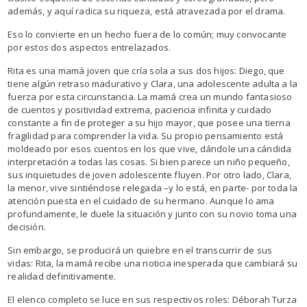
además, y aquí radica su riqueza, está atravezada por el drama.
Eso lo convierte en un hecho fuera de lo común; muy convocante
por estos dos aspectos entrelazados.
Rita es una mamá joven que cría sola a sus dos hijos: Diego, que
tiene algún retraso madurativo y Clara, una adolescente adulta a la
fuerza por esta circunstancia. La mamá crea un mundo fantasioso
de cuentos y positividad extrema, paciencia infinita y cuidado
constante a fin de proteger a su hijo mayor, que posee una tierna
fragilidad para comprender la vida. Su propio pensamiento está
moldeado por esos cuentos en los que vive, dándole una cándida
interpretación a todas las cosas. Si bien parece un niño pequeño,
sus inquietudes de joven adolescente fluyen. Por otro lado, Clara,
la menor, vive sintiéndose relegada –y lo está, en parte- por toda la
atención puesta en el cuidado de su hermano. Aunque lo ama
profundamente, le duele la situación y junto con su novio toma una
decisión.
Sin embargo, se producirá un quiebre en el transcurrir de sus
vidas: Rita, la mamá recibe una noticia inesperada que cambiará su
realidad definitivamente.
El elenco completo se luce en sus respectivos roles: Déborah Turza