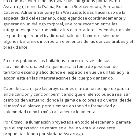
En cuanto al elenco de las bailarinas integradas por Mariana
Ascarraga, Leonella Dalma, Rosaura Buenaventura, Fernanda
Cáceres, Adriana Santoni y Ian Westside, todas hacen uso de la
espacialidad del escenario, desplegándose coordinadamente y
generando un diálogo corporal, una comunicación entre las
integrantes que se transmite a los espectadores. Además, no solo
se puede apreciar el tradicional baile del flamenco, sino que
algunos bailarines incorporan elementos de las danzas árabes y el
break dance.
En otras palabras, las bailarinas cubren a través de sus
movimientos, una estela que marca la toma de posesión del
territorio escenográfico donde el espacio se vuelve un tablao y la
acción esta en las interpretaciones del cuerpo danzando.
Cabe destacar, que las proyecciones marcan un tiempo de pausa
entre canción y canción, permitiendo que el elenco pueda realizar
cambios de vestuario, donde la gama de colores es diversa, desde
el marrón al blanco, pero siempre en tono de formalidad y
solemnidad como la música flamenca lo amerita.
Por último, la iluminación proyectada en todo el escenario, permite
que el espectador se centre en el baile y esta la excelente
propuesta ideada por Mariana Ascarraga.