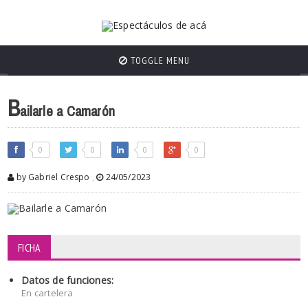
TOGGLE MENU
B
ailarle a Camarón
0
0
0
0
by Gabriel Crespo
,
24/05/2023
FICHA
Datos de funciones:
En cartelera