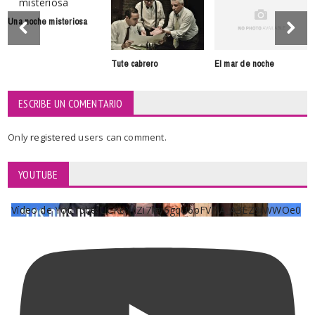
Una noche misteriosa
Tute cabrero
El mar de noche
ESCRIBE UN COMENTARIO
Only
registered
users can comment.
YOUTUBE
Vídeo de YouTube UCKqYjiZi7lzy6gqU6pFVFiA_A3EZ9JWWOe0