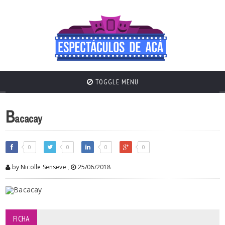
TOGGLE MENU
B
acacay
0
0
0
0
by Nicolle Senseve
,
25/06/2018
FICHA