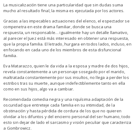
La musicalización tiene una particularidad que sin dudas suma
mucho al resultado final, la misma es ejecutada por los actores.
Gracias a las impecables actuaciones del elenco, el espectador se
compenetra en este drama familiar, donde se busca una
respuesta, un responsable… igualmente hay un detalle llamativo,
al parecer el Juez está más interesado en obtener una respuesta,
que la propia familia. El letrado, hurgara en todos lados, incluso, en
enfocando en cada uno de los miembros de esta disfuncional
familia.
Eva Matarazzo, quien le da vida a la esposa y madre de dos hijos,
revela constantemente a un personaje sosegado por el marido,
maltratada constantemente por sus insultos, no llega a perder los
estribos tras su muerte, aunque indefectiblemente tanto en ella
como en sus hijos, algo va a cambiar.
Recomendada comedia negra y una riquísima adaptación de la
oscuridad que entreteje cada familia en su intimidad, de la
obstinación y hasta pérdida de cordura de los que no quieren
olvidar a los difuntos y del encierro personal del ser humano, todo
esto sin dejar de lado el sarcasmo y visión peculiar que caracteriza
a Gombrowicz.