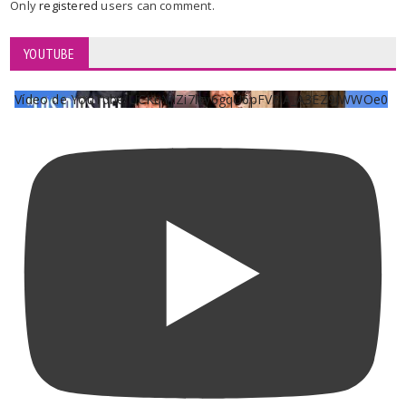
Only
registered
users can comment.
YOUTUBE
Vídeo de YouTube UCKqYjiZi7lzy6gqU6pFVFiA_A3EZ9JWWOe0