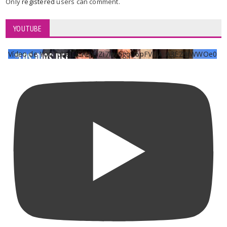
Only
registered
users can comment.
YOUTUBE
Vídeo de YouTube UCKqYjiZi7lzy6gqU6pFVFiA_A3EZ9JWWOe0