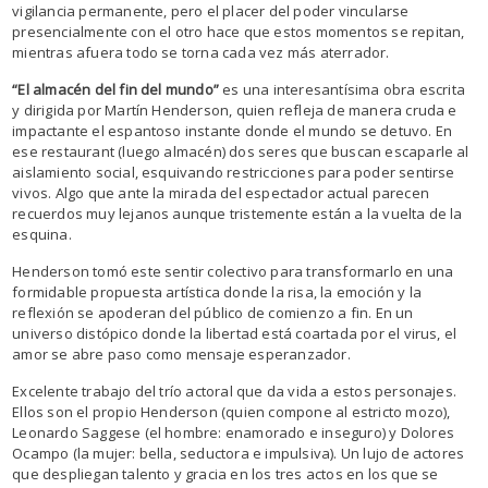
vigilancia permanente, pero el placer del poder vincularse
presencialmente con el otro hace que estos momentos se repitan,
mientras afuera todo se torna cada vez más aterrador.
“El almacén del fin del mundo”
es una interesantísima obra escrita
y dirigida por Martín Henderson, quien refleja de manera cruda e
impactante el espantoso instante donde el mundo se detuvo. En
ese restaurant (luego almacén) dos seres que buscan escaparle al
aislamiento social, esquivando restricciones para poder sentirse
vivos. Algo que ante la mirada del espectador actual parecen
recuerdos muy lejanos aunque tristemente están a la vuelta de la
esquina.
Henderson tomó este sentir colectivo para transformarlo en una
formidable propuesta artística donde la risa, la emoción y la
reflexión se apoderan del público de comienzo a fin. En un
universo distópico donde la libertad está coartada por el virus, el
amor se abre paso como mensaje esperanzador.
Excelente trabajo del trío actoral que da vida a estos personajes.
Ellos son el propio Henderson (quien compone al estricto mozo),
Leonardo Saggese (el hombre: enamorado e inseguro) y Dolores
Ocampo (la mujer: bella, seductora e impulsiva). Un lujo de actores
que despliegan talento y gracia en los tres actos en los que se