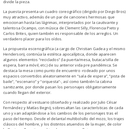
divide la pieza.
La puesta presenta un cuadro coreográfico (dirigido por Diego Bros)
muy atractivo, además de un par de canciones hermosas que
emocionan hasta las lágrimas, interpretados por la cautivante y
talentosa Ocampo, con música de Clement Silly, Florencia Pieto y
Carlos Brites, quien también es responsable de los arreglos. Un
verdadero placer para los oídos.
La propuesta escenográfica (a cargo de Christian Gadea y el mismo
Henderson), continúa la estética apocalíptica, donde aparecen
algunos elementos “reciclados” (la puerta/mesa, butaca/silla de
espera, barra móvil, etc.) de su anterior vida pre pandémica. Se
destaca la mesa como punto de encuentro -rodeado por unos
espacios convertidos aleatoriamente en “sala de espera”, “pista de
baile”, “escenario” y “orquesta”-, así como también la cabina
sanitizante, por donde pasan los personajes obligatoriamente
cuando llegan del exterior.
Con respecto al vestuario (diseñado y realizado por Julio César
Fernández y Matías Begni), sobresaltan las características de cada
uno y van adaptándose a los cambios de los personajes tras el
paso del tiempo. Desde el delantal multibolsillo del mozo, los trajes
clásicos del hombre, y los distintos atuendos de la mujer, de color