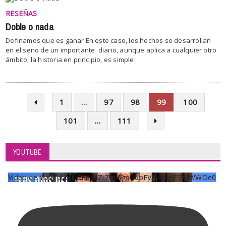
RESEÑAS
Doble o nada
Definamos que es ganar En este caso, los hechos se desarrollan
en el seno de un importante diario, aunque aplica a cualquier otro
ámbito, la historia en principio, es simple:
1
…
97
98
99
100
101
…
111
YOUTUBE
Vídeo de YouTube UCKqYjiZi7lzy6gqU6pFVFiA_A3EZ9JWWOe0