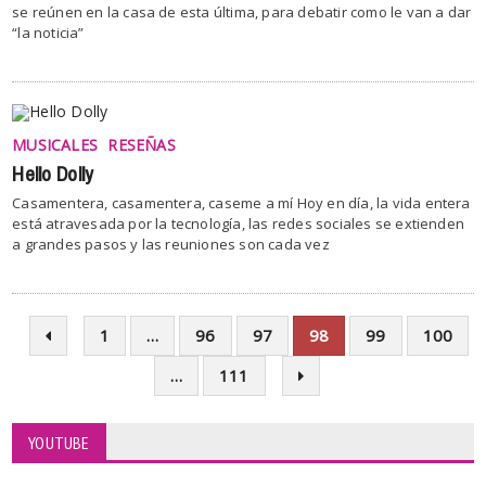
se reúnen en la casa de esta última, para debatir como le van a dar
“la noticia”
MUSICALES
RESEÑAS
Hello Dolly
Casamentera, casamentera, caseme a mí Hoy en día, la vida entera
está atravesada por la tecnología, las redes sociales se extienden
a grandes pasos y las reuniones son cada vez
1
…
96
97
98
99
100
…
111
YOUTUBE