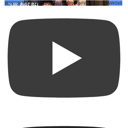
Vídeo de YouTube UCKqYjiZi7lzy6gqU6pFVFiA_A3EZ9JWWOe0