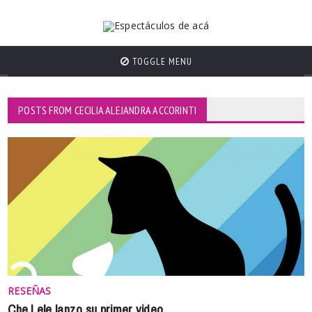
TOGGLE MENU
POSTS FROM CECILIA ALEJANDRA ACCORINTI
RESEÑAS
Che Lele lanzo su primer video