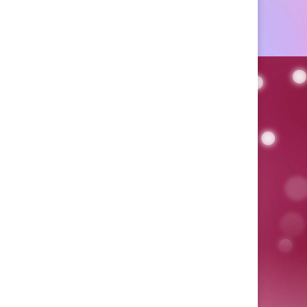
ratorio emotio
Derecho de piso