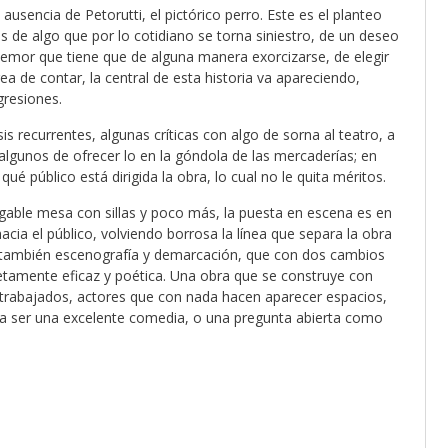
 ausencia de Petorutti, el pictórico perro. Este es el planteo
es de algo que por lo cotidiano se torna siniestro, de un deseo
mor que tiene que de alguna manera exorcizarse, de elegir
ea de contar, la central de esta historia va apareciendo,
gresiones.
is recurrentes, algunas críticas con algo de sorna al teatro, a
n algunos de ofrecer lo en la góndola de las mercaderías; en
ué público está dirigida la obra, lo cual no le quita méritos.
gable mesa con sillas y poco más, la puesta en escena es en
cia el público, volviendo borrosa la línea que separa la obra
 también escenografía y demarcación, que con dos cambios
etamente eficaz y poética. Una obra que se construye con
rabajados, actores que con nada hacen aparecer espacios,
ría ser una excelente comedia, o una pregunta abierta como