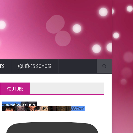
ES
¿QUIÉNES SOMOS?
YOUTUBE
Vídeo de YouTube
UCKqYjiZi7lzy6gqU6pFVFiA_A3EZ9JWWOe0