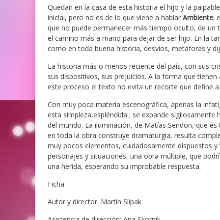
Quedan en la casa de esta historia el hijo y la palpable
inicial, pero no es de lo que viene a hablar
Ambiente
; 
que no puede permanecer más tiempo oculto, de un te
el camino más a mano para dejar de ser hijo. En la tar
como en toda buena historia, desvíos, metáforas y di
La historia más o menos reciente del país, con sus cris
sus dispositivos, sus prejuicios. A la forma que tiene
este proceso el texto no evita un recorte que define a q
Con muy poca materia escenográfica, apenas la infati
esta simpleza,espléndida ; se expande sigilosamente ha
del mundo. La iluminación, de Matías Sendon, que es
en toda la obra construye dramaturgia, resulta compl
muy pocos elementos, cuidadosamente dispuestos y t
personajes y situaciones, una obra múltiple, que pod
una herida, esperando su improbable respuesta.
Ficha:
Autor y director: Martín Slipak
Asistencia de dirección: Ana Skornik