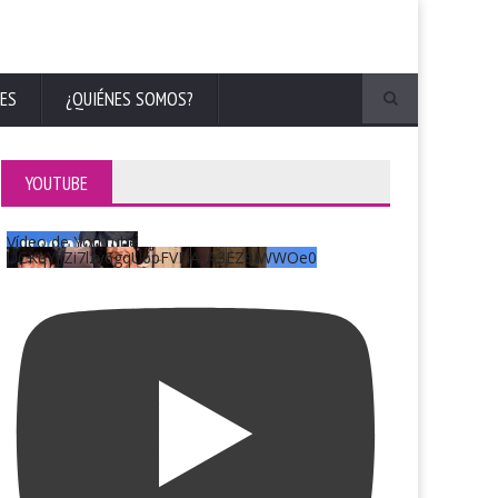
ES
¿QUIÉNES SOMOS?
YOUTUBE
Vídeo de YouTube
UCKqYjiZi7lzy6gqU6pFVFiA_A3EZ9JWWOe0