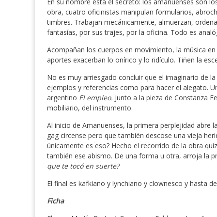
En su nombre está el secreto: los amanuenses son los
obra, cuatro oficinistas manipulan formularios, abroch
timbres. Trabajan mecánicamente, almuerzan, ordena
fantasías, por sus trajes, por la oficina. Todo es analó
Acompañan los cuerpos en movimiento, la música en vi
aportes exacerban lo onírico y lo ridículo. Tiñen la 
No es muy arriesgado concluir que el imaginario de la
ejemplos y referencias como para hacer el alegato. U
argentino
El empleo.
Junto a la pieza de Constanza F
mobiliario, del instrumento.
Al inicio de Amanuenses, la primera perplejidad abre 
gag circense pero que también descose una vieja herid
únicamente es eso? Hecho el recorrido de la obra quiz
también ese abismo. De una forma u otra, arroja la pr
que te tocó en suerte?
El final es kafkiano y lynchiano y clownesco y hasta de
Ficha