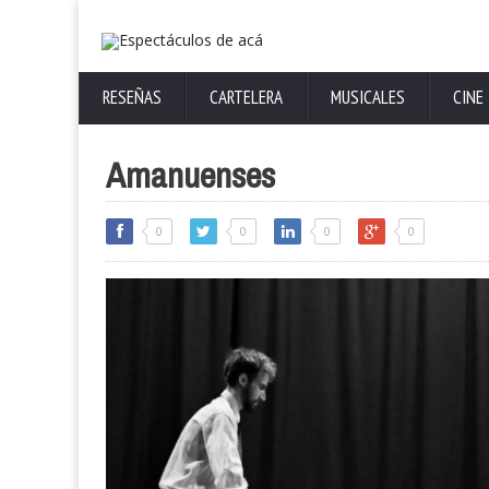
RESEÑAS
CARTELERA
MUSICALES
CINE
Amanuenses
0
0
0
0