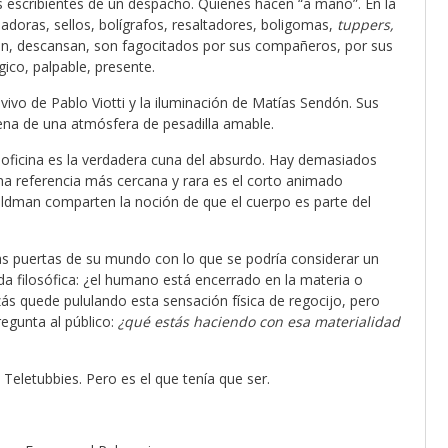
 escribientes de un despacho. Quienes hacen “a mano”. En la
adoras, sellos, bolígrafos, resaltadores, boligomas,
tuppers,
n, descansan, son fagocitados por sus compañeros, por sus
gico, palpable, presente.
vo de Pablo Viotti y la iluminación de Matías Sendón. Sus
escena de una atmósfera de pesadilla amable.
 oficina es la verdadera cuna del absurdo. Hay demasiados
na referencia más cercana y rara es el corto animado
eldman comparten la noción de que el cuerpo es parte del
las puertas de su mundo con lo que se podría considerar un
a filosófica: ¿el humano está encerrado en la materia o
ás quede pululando esta sensación física de regocijo, pero
egunta al público:
¿qué estás haciendo con esa materialidad
 Teletubbies. Pero es el que tenía que ser.