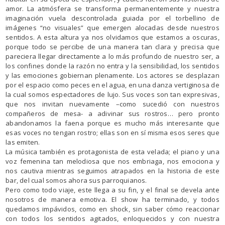
amor. La atmósfera se transforma permanentemente y nuestra
imaginación vuela descontrolada guiada por el torbellino de
imágenes “no visuales” que emergen alocadas desde nuestros
sentidos. A esta altura ya nos olvidamos que estamos a oscuras,
porque todo se percibe de una manera tan clara y precisa que
pareciera llegar directamente a lo más profundo de nuestro ser, a
los confines donde la razón no entra y la sensibilidad, los sentidos
y las emociones gobiernan plenamente. Los actores se desplazan
por el espacio como peces en el agua, en una danza vertiginosa de
la cual somos espectadores de lujo. Sus voces son tan expresivas,
que nos invitan nuevamente –como sucedió con nuestros
compañeros de mesa- a adivinar sus rostros… pero pronto
abandonamos la faena porque es mucho más interesante que
esas voces no tengan rostro; ellas son en sí misma esos seres que
las emiten.
La música también es protagonista de esta velada; el piano y una
voz femenina tan melodiosa que nos embriaga, nos emociona y
nos cautiva mientras seguimos atrapados en la historia de este
bar, del cual somos ahora sus parroquianos.
Pero como todo viaje, este llega a su fin, y el final se devela ante
nosotros de manera emotiva. El show ha terminado, y todos
quedamos impávidos, como en shock, sin saber cómo reaccionar
con todos los sentidos agitados, enloquecidos y con nuestra