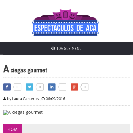
TOGGLE MENU
A
ciegas gourmet
0
0
0
0
by Laura Canteros
,
06/09/2016
FICHA