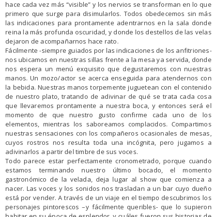
hace cada vez más “visible” y los nervios se transforman en lo que
primero que surge para disimularlos. Todos obedecemos sin más
las indicaciones para prontamente adentrarnos en la sala donde
reina la más profunda oscuridad, y donde los destellos de las velas
dejaron de acompañarnos hace rato.
Fácilmente -siempre guiados por las indicaciones de los anfitriones-
nos ubicamos en nuestras sillas frente a la mesa ya servida, donde
nos espera un menú exquisito que degustaremos con nuestras
manos. Un mozo/actor se acerca enseguida para atendernos con
la bebida. Nuestras manos torpemente juguetean con el contenido
de nuestro plato, tratando de adivinar de qué se trata cada cosa
que llevaremos prontamente a nuestra boca, y entonces será el
momento de que nuestro gusto confirme cada uno de los
elementos, mientras los saboreamos complacidos. Compartimos
nuestras sensaciones con los compañeros ocasionales de mesas,
cuyos rostros nos resulta toda una incógnita, pero jugamos a
adivinarlos a partir del timbre de sus voces.
Todo parece estar perfectamente cronometrado, porque cuando
estamos terminando nuestro último bocado, el momento
gastronómico de la velada, deja lugar al show que comienza a
nacer. Las voces y los sonidos nos trasladan a un bar cuyo dueño
está por vender. A través de un viaje en el tiempo descubrimos los
personajes pintorescos –y fácilmente queribles- que lo supieron
habitar en su época de esplendor, y cuáles fueron sus historias de