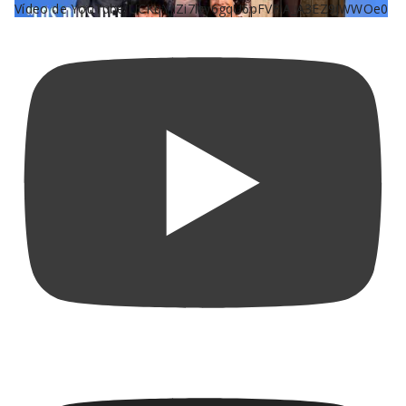
Vídeo de YouTube UCKqYjiZi7lzy6gqU6pFVFiA_A3EZ9JWWOe0