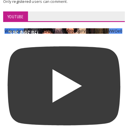
Only
registered
users can comment.
YOUTUBE
Vídeo de YouTube UCKqYjiZi7lzy6gqU6pFVFiA_A3EZ9JWWOe0