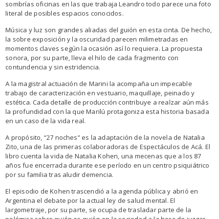
sombrías oficinas en las que trabaja Leandro todo parece una foto
literal de posibles espacios conocidos.
Música y luz son grandes aliadas del guión en esta cinta. De hecho,
la sobre exposición y la oscuridad parecen milimetradas en
momentos claves según la ocasión así lo requiera. La propuesta
sonora, por su parte, lleva el hilo de cada fragmento con
contundencia y sin estridencia.
A la magistral actuación de Marini la acompaña un impecable
trabajo de caracterización en vestuario, maquillaje, peinado y
estética. Cada detalle de producción contribuye a realzar aún más
la profundidad con la que Marilú protagoniza esta historia basada
en un caso de la vida real.
A propósito, “27 noches” es la adaptación de la novela de Natalia
Zito, una de las primeras colaboradoras de Espectáculos de Acá. El
libro cuenta la vida de Natalia Kohen, una mecenas que a los 87
años fue encerrada durante ese período en un centro psiquiátrico
por su familia tras aludir demencia.
El episodio de Kohen trascendió a la agenda pública y abrió en
Argentina el debate por la actual ley de salud mental. El
largometraje, por su parte, se ocupa de trasladar parte de la
polémica sobre quién es quién en la sociedad a la hora de juzgar