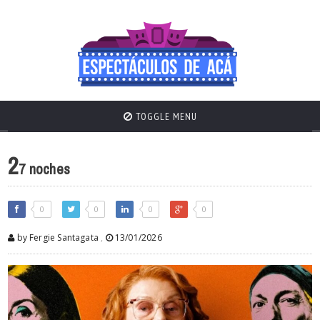
TOGGLE MENU
2
7 noches
0
0
0
0
by Fergie Santagata
,
13/01/2026