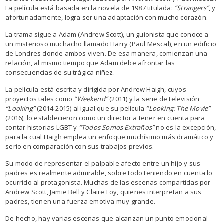
La película está basada en la novela de 1987 titulada:
“Strangers”
, y
afortunadamente, logra ser una adaptación con mucho corazón.
La trama sigue a Adam (Andrew Scott), un guionista que conoce a
un misterioso muchacho llamado Harry (Paul Mescal), en un edificio
de Londres donde ambos viven. De esa manera, comienzan una
relación, al mismo tiempo que Adam debe afrontar las
consecuencias de su trágica niñez.
La película está escrita y dirigida por Andrew Haigh, cuyos
proyectos tales como
“Weekend”
(2011) y la serie de televisión
“Looking”
(2014-2015) al igual que su película
“Looking: The Movie”
(2016), lo establecieron como un director a tener en cuenta para
contar historias LGBT y
“Todos Somos Extraños”
no es la excepción,
para la cual Haigh emplea un enfoque muchísimo más dramático y
serio en comparación con sus trabajos previos.
Su modo de representar el palpable afecto entre un hijo y sus
padres es realmente admirable, sobre todo teniendo en cuenta lo
ocurrido al protagonista. Muchas de las escenas compartidas por
Andrew Scott, Jamie Bell y Claire Foy, quienes interpretan a sus
padres, tienen una fuerza emotiva muy grande.
De hecho, hay varias escenas que alcanzan un punto emocional