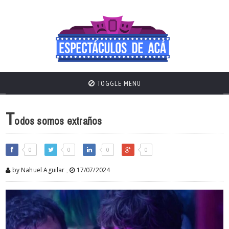
TOGGLE MENU
T
odos somos extraños
0
0
0
0
by Nahuel Aguilar
,
17/07/2024