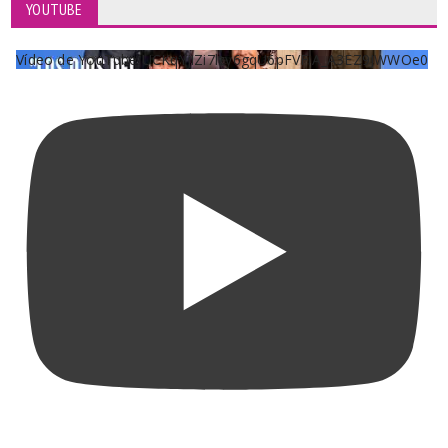
YOUTUBE
Vídeo de YouTube UCKqYjiZi7lzy6gqU6pFVFiA_A3EZ9JWWOe0