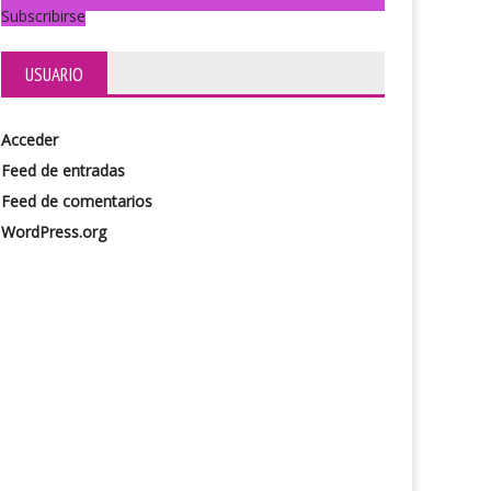
Subscribirse
USUARIO
Acceder
Feed de entradas
Feed de comentarios
WordPress.org
toc toc
La idea de tí