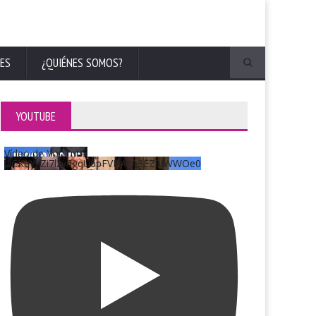
ES
¿QUIÉNES SOMOS?
YOUTUBE
Vídeo de YouTube
UCKqYjiZi7lzy6gqU6pFVFiA_A3EZ9JWWOe0