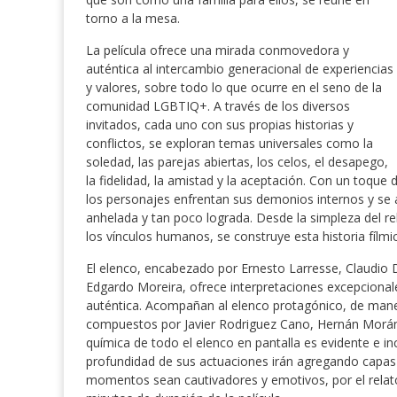
torno a la mesa.
La película ofrece una mirada conmovedora y
auténtica al intercambio generacional de experiencias
y valores, sobre todo lo que ocurre en el seno de la
comunidad LGBTIQ+. A través de los diversos
invitados, cada uno con sus propias historias y
conflictos, se exploran temas universales como la
soledad, las parejas abiertas, los celos, el desapego,
la fidelidad, la amistad y la aceptación. Con un toque
los personajes enfrentan sus demonios internos y se
anhelada y tan poco lograda. Desde la simpleza del re
los vínculos humanos, se construye esta historia fílmi
El elenco, encabezado por Ernesto Larresse, Claudio
Edgardo Moreira, ofrece interpretaciones excepcional
auténtica. Acompañan al elenco protagónico, de maner
compuestos por Javier Rodriguez Cano, Hernán Morán,
química de todo el elenco en pantalla es evidente e incl
profundidad de sus actuaciones irán agregando capas 
momentos sean cautivadores y emotivos, por el relato