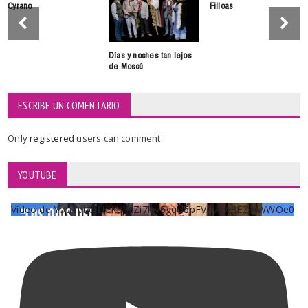
Cyrano
Filloas
Días y noches tan lejos
de Moscú
ESCRIBE UN COMENTARIO
Only
registered
users can comment.
YOUTUBE
Vídeo de YouTube UCKqYjiZi7lzy6gqU6pFVFiA_A3EZ9JWWOe0