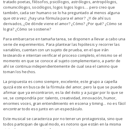
tratado poetas, filósofos, psicólogos, astrólogos, antropólogos,
comunicólogos, sociólogos, logos logos logos…. pero creo que
también, cada ser humano se lo ha preguntado al menos alguna
que otra vez: ¿hay una fórmula para el amor? ¿Y de ahí sus
derivados, ¿De dónde viene el amor? ¿Cómo? ¿Por qué? ¿Cómo se
logra? ¿Cómo se sostiene?
Para embarcarse en tamaña tarea, se disponen a llevar a cabo una
serie de experimentos. Para plantear las hipótesis y recorrer las
variables, cuentan con un sujeto de prueba, en el que irán
testeando e intentan verificar el proceso completo, el mismo se el
momento en que se conoce al sujeto complementario, a partir de
ahí se continua independientemente de cual sea el camino que
toman los hechos.
La propuesta es como siempre, excelente, este grupo a capella
quizá este en busca de la fórmula del amor, pero la que se puede
afirmar que ya encontraron, es la del éxito y a juzgar por lo que se
ve, se compondría por: talento, creatividad, innovación, humor,
enormes voces, gran entendimiento en escena y timing… no es fácil
encontrar todo eso junto en un espectáculo.
Este musical se caracteriza por no tener un protagonista, sino que
todos participan de igual modo, es notorio que están en la misma