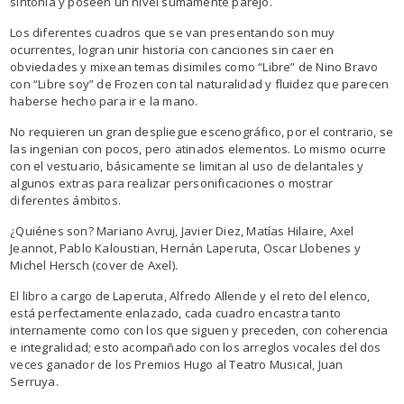
sintonía y poseen un nivel sumamente parejo.
Los diferentes cuadros que se van presentando son muy
ocurrentes, logran unir historia con canciones sin caer en
obviedades y mixean temas disimiles como “Libre” de Nino Bravo
con “Libre soy” de Frozen con tal naturalidad y fluidez que parecen
haberse hecho para ir e la mano.
No requieren un gran despliegue escenográfico, por el contrario, se
las ingenian con pocos, pero atinados elementos. Lo mismo ocurre
con el vestuario, básicamente se limitan al uso de delantales y
algunos extras para realizar personificaciones o mostrar
diferentes ámbitos.
¿Quiénes son? Mariano Avruj, Javier Diez, Matías Hilaire, Axel
Jeannot, Pablo Kaloustian, Hernán Laperuta, Oscar Llobenes y
Michel Hersch (cover de Axel).
El libro a cargo de Laperuta, Alfredo Allende y el reto del elenco,
está perfectamente enlazado, cada cuadro encastra tanto
internamente como con los que siguen y preceden, con coherencia
e integralidad; esto acompañado con los arreglos vocales del dos
veces ganador de los Premios Hugo al Teatro Musical, Juan
Serruya.