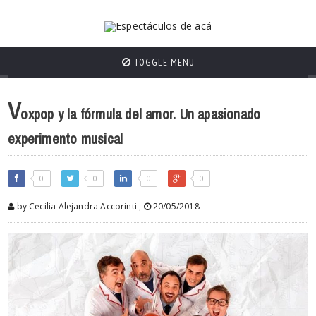
TOGGLE MENU
V
oxpop y la fórmula del amor. Un apasionado
experimento musical
0
0
0
0
by Cecilia Alejandra Accorinti
,
20/05/2018