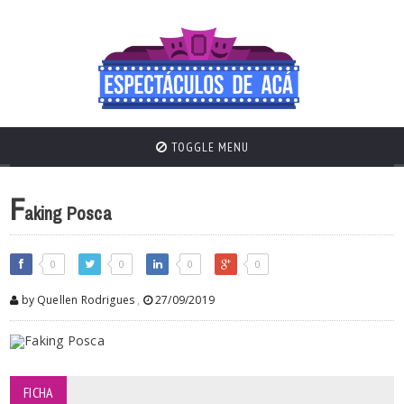
TOGGLE MENU
F
aking Posca
0
0
0
0
by Quellen Rodrigues
,
27/09/2019
FICHA