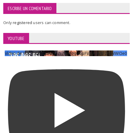
ESCRIBE UN COMENTARIO
Only
registered
users can comment.
YOUTUBE
Vídeo de YouTube UCKqYjiZi7lzy6gqU6pFVFiA_A3EZ9JWWOe0