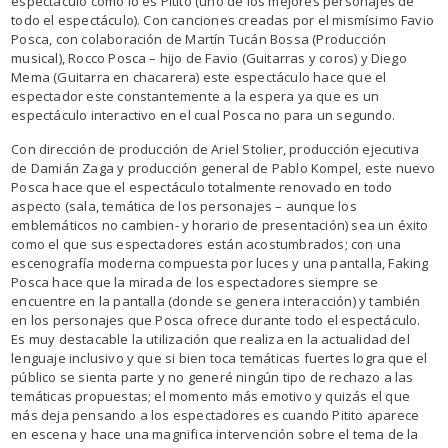
espectáculo como lo es Pitito (uno de los mejores personajes de
todo el espectáculo). Con canciones creadas por el mismísimo Favio
Posca, con colaboración de Martín Tucán Bossa (Producción
musical), Rocco Posca – hijo de Favio (Guitarras y coros) y Diego
Mema (Guitarra en chacarera) este espectáculo hace que el
espectador este constantemente a la espera ya que es un
espectáculo interactivo en el cual Posca no para un segundo.
Con dirección de producción de Ariel Stolier, producción ejecutiva
de Damián Zaga y producción general de Pablo Kompel, este nuevo
Posca hace que el espectáculo totalmente renovado en todo
aspecto (sala, temática de los personajes – aunque los
emblemáticos no cambien- y horario de presentación) sea un éxito
como el que sus espectadores están acostumbrados; con una
escenografía moderna compuesta por luces y una pantalla, Faking
Posca hace que la mirada de los espectadores siempre se
encuentre en la pantalla (donde se genera interacción) y también
en los personajes que Posca ofrece durante todo el espectáculo.
Es muy destacable la utilización que realiza en la actualidad del
lenguaje inclusivo y que si bien toca temáticas fuertes logra que el
público se sienta parte y no generé ningún tipo de rechazo a las
temáticas propuestas; el momento más emotivo y quizás el que
más deja pensando a los espectadores es cuando Pitito aparece
en escena y hace una magnifica intervención sobre el tema de la