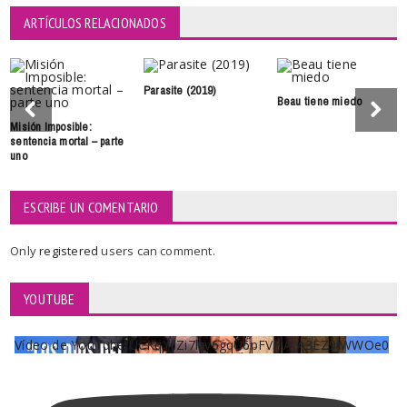
ARTÍCULOS RELACIONADOS
Parasite (2019)
Beau tiene miedo
Misión Imposible:
sentencia mortal – parte
uno
ESCRIBE UN COMENTARIO
Only
registered
users can comment.
YOUTUBE
Vídeo de YouTube UCKqYjiZi7lzy6gqU6pFVFiA_A3EZ9JWWOe0