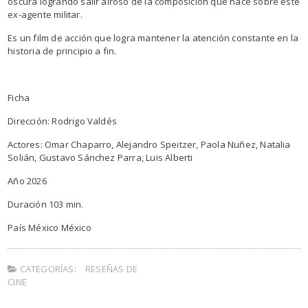
oscura logrando salir airoso de la composición que hace sobre este
ex-agente militar.
Es un film de acción que logra mantener la atención constante en la
historia de principio a fin.
Ficha
Dirección: Rodrigo Valdés
Actores: Omar Chaparro, Alejandro Speitzer, Paola Nuñez, Natalia
Solián, Gustavo Sánchez Parra, Luis Alberti
Año 2026
Duración 103 min.
País México México
CATEGORÍAS:
RESEÑAS DE
CINE