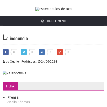
TOGGLE MENU
L
a inocencia
0
0
0
0
by Quellen Rodrigues
,
24/06/2024
FICHA
Prensa:
Analía Sánchez