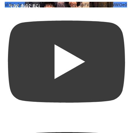
Vídeo de YouTube UCKqYjiZi7lzy6gqU6pFVFiA_A3EZ9JWWOe0