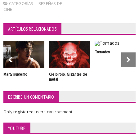
CATEGORÍAS:
RESEÑAS DE
CINE
ARTÍCULOS RELACIONADOS
Tornados
Marty supremo
Cielo rojo. Gigantes de
metal
ESCRIBE UN COMENTARIO
Only
registered
users can comment.
YOUTUBE