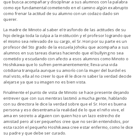
que busca acompañar y disciplinar a sus alumnos con la palabra
como eje fundamental cometiendo en el camino algún exabrupto
como frenar la actitud de su alumno con un codazo dado sin
querer.
La madre de Minoto al saber el trasfondo de las actitudes de su
hijo delega toda la culpa a la institución y el profesor logrando que
el mismo sea relevado de su cargo, el Sr. Hori por su parte es un
profesor del 5to grado de la escuela Johoku que acompaña a sus
alumnos en sus tareas diarias haciendo que el bullying no sea
cometido y escudando con afecto a esos alumnos como Minoto o
Hoshikawa que lo sufren permanentemente; lleva una vida
cotidiana tranquila aunque su amorío con la mujer del burdel es
mal visto, ella al no creer lo que él le dice ni saber la verdad decide
alejarse ya que su imagen no es bien vista.
Finalmente el punto de vista de Minoto se hace presente dejando
entrever que con sus mentiras lastimó a mucha gente, hablando
con su directora le dice la verdad sobre que el Sr. Hori es buena
persona y eso desentrama la realidad de lo que el niño vive, el
ama en secreto a alguien con quien hizo un lazo estrecho de
amistad pero al ser pequeños cree que no serán entendidos, por
esta razón el pequeño Hoshikawa cree estar enfermo, como le dice
su padre y que debe ser curado.