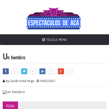
TOGGLE MENU
U
n hembro
0
0
0
0
by Guido Inaui Vega
,
18/02/2021
FICHA