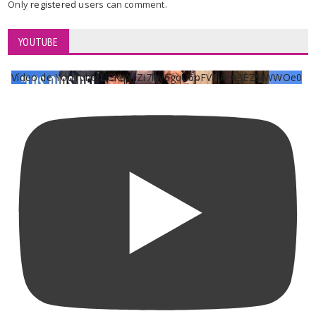
Only
registered
users can comment.
YOUTUBE
Vídeo de YouTube UCKqYjiZi7lzy6gqU6pFVFiA_A3EZ9JWWOe0