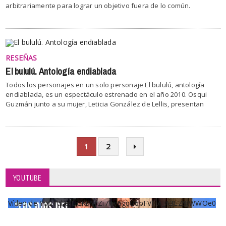
arbitrariamente para lograr un objetivo fuera de lo común.
RESEÑAS
El bululú. Antología endiablada
Todos los personajes en un solo personaje El bululú, antología
endiablada, es un espectáculo estrenado en el año 2010. Osqui
Guzmán junto a su mujer, Leticia González de Lellis, presentan
1
2
YOUTUBE
Vídeo de YouTube UCKqYjiZi7lzy6gqU6pFVFiA_A3EZ9JWWOe0