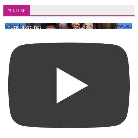
YOUTUBE
Vídeo de YouTube UCKqYjiZi7lzy6gqU6pFVFiA_A3EZ9JWWOe0