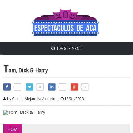
TOGGLE MENU
T
om, Dick & Harry
0
0
0
0
by Cecilia Alejandra Accorinti
,
13/01/2023
FICHA