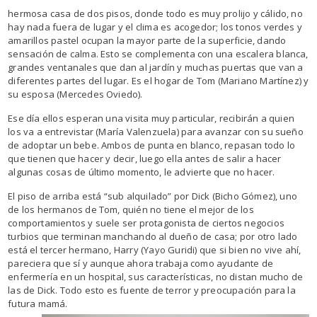
hermosa casa de dos pisos, donde todo es muy prolijo y cálido, no
hay nada fuera de lugar y el clima es acogedor; los tonos verdes y
amarillos pastel ocupan la mayor parte de la superficie, dando
sensación de calma. Esto se complementa con una escalera blanca,
grandes ventanales que dan al jardín y muchas puertas que van a
diferentes partes del lugar. Es el hogar de Tom (Mariano Martínez) y
su esposa (Mercedes Oviedo).
Ese día ellos esperan una visita muy particular, recibirán a quien
los va a entrevistar (María Valenzuela) para avanzar con su sueño
de adoptar un bebe. Ambos de punta en blanco, repasan todo lo
que tienen que hacer y decir, luego ella antes de salir a hacer
algunas cosas de último momento, le advierte que no hacer.
El piso de arriba está “sub alquilado” por Dick (Bicho Gómez), uno
de los hermanos de Tom, quién no tiene el mejor de los
comportamientos y suele ser protagonista de ciertos negocios
turbios que terminan manchando al dueño de casa; por otro lado
está el tercer hermano, Harry (Yayo Guridi) que si bien no vive ahí,
pareciera que sí y aunque ahora trabaja como ayudante de
enfermería en un hospital, sus características, no distan mucho de
las de Dick. Todo esto es fuente de terror y preocupación para la
futura mamá.