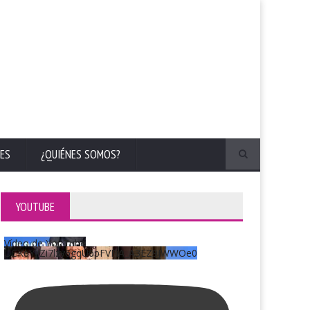
ES
¿QUIÉNES SOMOS?
YOUTUBE
Vídeo de YouTube
UCKqYjiZi7lzy6gqU6pFVFiA_A3EZ9JWWOe0