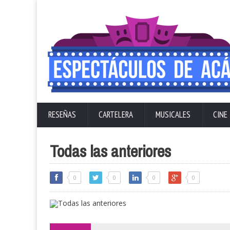
RESEÑAS
CARTELERA
MUSICALES
CINE
Todas las anteriores
0
0
0
0