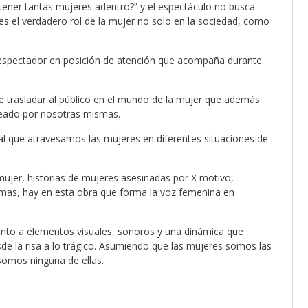
 tener tantas mujeres adentro?” y el espectáculo no busca
es el verdadero rol de la mujer no solo en la sociedad, como
 espectador en posición de atención que acompaña durante
ue trasladar al público en el mundo de la mujer que además
teado por nosotras mismas.
al que atravesamos las mujeres en diferentes situaciones de
mujer, historias de mujeres asesinadas por X motivo,
emas, hay en esta obra que forma la voz femenina en
unto a elementos visuales, sonoros y una dinámica que
sde la risa a lo trágico. Asumiendo que las mujeres somos las
 somos ninguna de ellas.