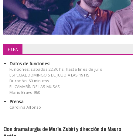
FICHA
Datos de funciones:
Funciones: sábados 22.30 hs. hasta fines de julio
ESPECIAL DOMINGO 5 DE JULIO A LAS 19 HS.
Duración: 60 minutos
EL CAMARÍN DE LAS MUSAS
Mario Bravo 960
Prensa:
Carolina Alfonso
Con dramaturgia de María Zubiri y dirección de Mauro