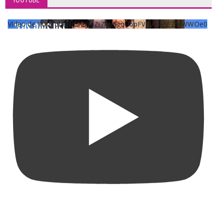
Vídeo de YouTube UCKqYjiZi7lzy6gqU6pFVFiA_A3EZ9JWWOe0