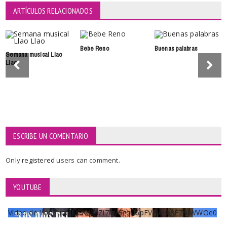
ARTÍCULOS RELACIONADOS
Bebe Reno
Buenas palabras
Semana musical Llao
Llao
ESCRIBE UN COMENTARIO
Only
registered
users can comment.
YOUTUBE
Vídeo de YouTube UCKqYjiZi7lzy6gqU6pFVFiA_A3EZ9JWWOe0