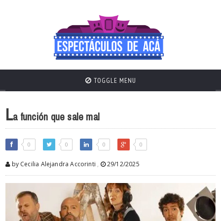
TOGGLE MENU
L
a función que sale mal
0
0
0
0
by Cecilia Alejandra Accorinti
,
29/12/2025