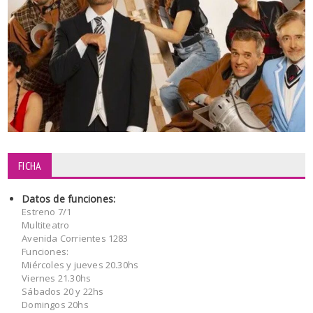
FICHA
Datos de funciones:
Estreno 7/1
Multiteatro
Avenida Corrientes 1283
Funciones:
Miércoles y jueves 20.30hs
Viernes 21.30hs
Sábados 20 y 22hs
Domingos 20hs