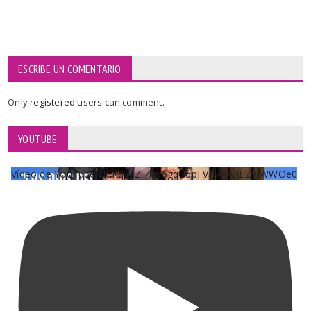
ESCRIBE UN COMENTARIO
Only
registered
users can comment.
YOUTUBE
Vídeo de YouTube UCKqYjiZi7lzy6gqU6pFVFiA_A3EZ9JWWOe0