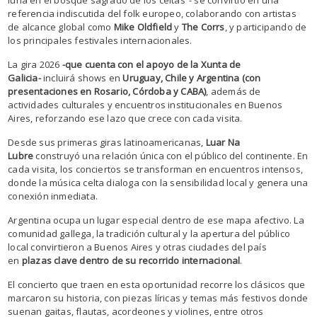
luna en el bosque sagrado de los celtas”- se convirtió en una
referencia indiscutida del folk europeo, colaborando con artistas
de alcance global como
Mike Oldfield
y
The Corrs
, y participando de
los principales festivales internacionales.
La gira 2026
-que cuenta con el apoyo de la Xunta de
Galicia-
incluirá shows en
Uruguay, Chile y Argentina (con
presentaciones en Rosario, Córdoba y CABA)
, además de
actividades culturales y encuentros institucionales en Buenos
Aires, reforzando ese lazo que crece con cada visita.
Desde sus primeras giras latinoamericanas,
Luar Na
Lubre
construyó una relación única con el público del continente. En
cada visita, los conciertos se transforman en encuentros intensos,
donde la música celta dialoga con la sensibilidad local y genera una
conexión inmediata.
Argentina ocupa un lugar especial dentro de ese mapa afectivo. La
comunidad gallega, la tradición cultural y la apertura del público
local convirtieron a Buenos Aires y otras ciudades del país
en
plazas clave dentro de su recorrido internacional
.
El concierto que traen en esta oportunidad recorre los clásicos que
marcaron su historia, con piezas líricas y temas más festivos donde
suenan gaitas, flautas, acordeones y violines, entre otros