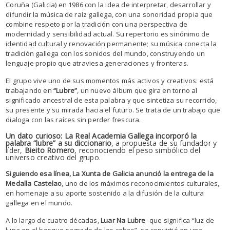
Coruña (Galicia) en 1986 con la idea de interpretar, desarrollar y
difundir la música de raíz gallega, con una sonoridad propia que
combine respeto por la tradición con una perspectiva de
modernidad y sensibilidad actual. Su repertorio es sinónimo de
identidad cultural y renovación permanente; su música conecta la
tradición gallega con los sonidos del mundo, construyendo un
lenguaje propio que atraviesa generaciones y fronteras.
El grupo vive uno de sus momentos más activos y creativos: está
trabajando en
“Lubre”
, un nuevo álbum que gira en torno al
significado ancestral de esta palabra y que sintetiza su recorrido,
su presente y su mirada hacia el futuro. Se trata de un trabajo que
dialoga con las raíces sin perder frescura.
Un dato curioso: La Real Academia Gallega incorporó la
palabra “lubre” a su diccionario
, a propuesta de su fundador y
líder,
Bieito Romero
, reconociendo el peso simbólico del
universo creativo del grupo.
Siguiendo esa línea, La Xunta de Galicia anunció la entrega de la
Medalla Castelao
, uno de los máximos reconocimientos culturales,
en homenaje a su aporte sostenido a la difusión de la cultura
gallega en el mundo.
A lo largo de cuatro décadas,
Luar Na Lubre
-que significa “luz de