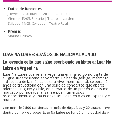
Datos de funciones:
Jueves 12/03: Buenos Aires | La Trastienda
Viernes 13/03: Rosario | Teatro Lavardén
Sábado 14/03: Córdoba | Teatro Real
Prensa:
Marina Belinco
LUAR NA LUBRE: 40 AÑOS DE GALICIA AL MUNDO
La leyenda celta que sigue escribiendo su historia: Luar Na
Lubre en Argentina
Luar Na Lubre vuelve a la Argentina en marzo como parte de
su gira sudamericana aniversario. La banda gallega, referente
indiscutida de la música celta a nivel internacional, celebra 40
años de trayectoria con una serie de conciertos que abarca
además Uruguay y Chile, en el marco de un presente artístico
marcado por nuevos lanzamientos, numerosos
reconocimientos y una intensa actividad en vivo en España y el
mundo.
Con más de
2.500 conciertos
en más de
60 países
y
20 discos
clave
dentro del folk europeo,
Luar Na Lubre
se fundó en la ciudad de A