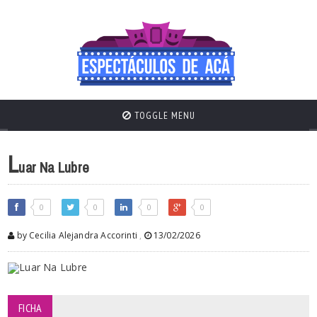
TOGGLE MENU
L
uar Na Lubre
0
0
0
0
by Cecilia Alejandra Accorinti
,
13/02/2026
FICHA