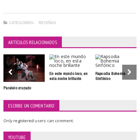
CATEGORÍAS:
RESEÑAS
ARTÍCULOS RELACIONADOS
En este mundo loco, en
Rapsodia Bohemia
esta noche brillante
Sinfónico
Paralelo cruzado
ESCRIBE UN COMENTARIO
Only
registered
users can comment.
YOUTUBE