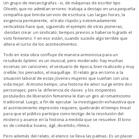
Un grupo de mecanógrafas –si, de máquinas de escribir tipo
Olivetti, que no admitían errores- trabaja a destajo en una pequeña
compañía que brinda servicio de escritura. Las largas horas, la
exigencia permanente, el trato ríspido y extremadamente
verticalista hace que, siguiendo el ejemplo de otras pioneras,
decidan crear un sindicato; tiempos previos a haberse logrado el
voto femenino. Y en eso están, cuando sucede algo terrible que
altera el curso de los acontecimientos.
Todo en esta obra confluye de manera armoniosa para un
resultado óptimo: es un musical, pero moderado: hay muchas
escenas sin canciones; el vestuario de época, bien realizado y muy
creíble; los peinados, el maquillaje. El relato gira en torno a la
situación laboral de estas jóvenes mujeres que sueñan con una
vida mejor. Al mismo tiempo, una historia de amor surge entre dos
personajes, pero la diferencia de clases y los incipientes
postulados de liberación femenina le dan un giro al romanticismo
tradicional. Luego, a fin de ejecutar la investigación exhaustiva que
el acontecimiento imprevisto requiere, quebrarán el tiempo lineal
para que el público participe como testigo de la resolución del
misterio y avance en la historia a medida que se resuelve. El tono
es de comedia: liviano, ágil, divertido, rítmico.
Pero además del relato, el elenco se lleva las palmas. Es un placer