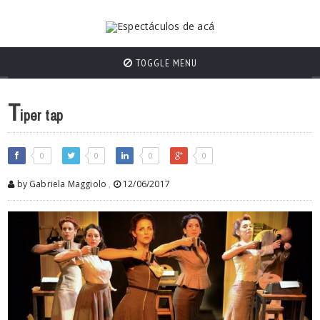
TOGGLE MENU
T
iper tap
0
0
0
0
by Gabriela Maggiolo
,
12/06/2017