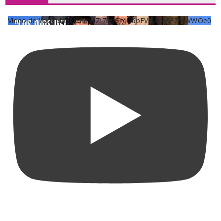
Vídeo de YouTube UCKqYjiZi7lzy6gqU6pFVFiA_A3EZ9JWWOe0